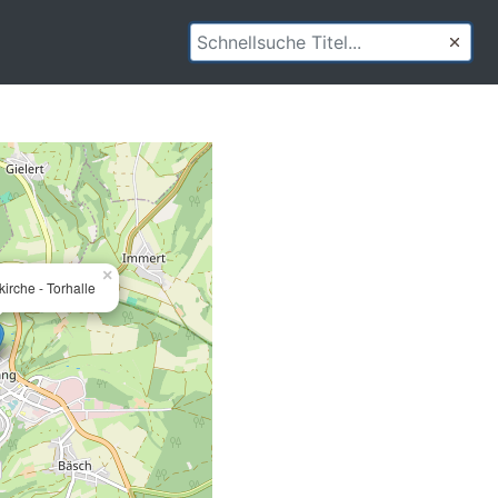
×
irche - Torhalle