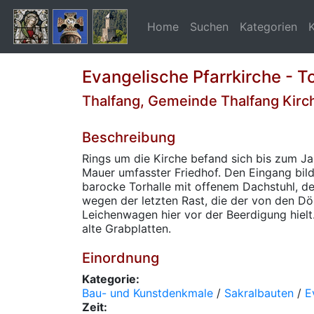
Home
Suchen
Kategorien
Evangelische Pfarrkirche - To
Thalfang, Gemeinde Thalfang Kirc
Beschreibung
Rings um die Kirche befand sich bis zum Ja
Mauer umfasster Friedhof. Den Eingang bild
barocke Torhalle mit offenem Dachstuhl, d
wegen der letzten Rast, die der von den 
Leichenwagen hier vor der Beerdigung hielt
alte Grabplatten.
Einordnung
Kategorie:
Bau- und Kunstdenkmale
/
Sakralbauten
/
E
Zeit: