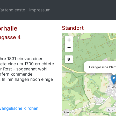
Kartendienste
Impressum
rhalle
Standort
hgasse 4
+
−
hre 1831 ein von einer
ete eine um 1700 errichtete
Evangelische Pfarrk
er Rost - sogenannt wohl
Dörfern kommende
. In ihm hängen noch einige
vangelische Kirchen