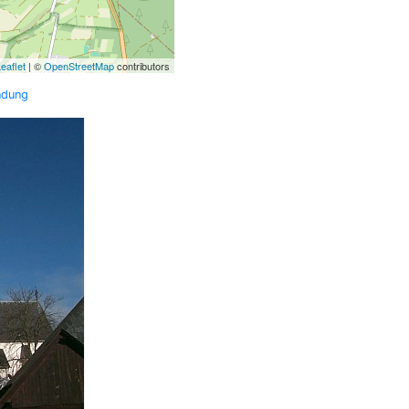
eaflet
| ©
OpenStreetMap
contributors
ndung