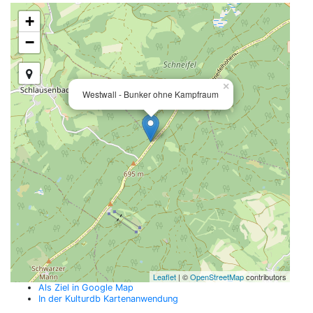
+
−
×
Westwall - Bunker ohne Kampfraum
Leaflet
| ©
OpenStreetMap
contributors
Als Ziel in Google Map
In der Kulturdb Kartenanwendung