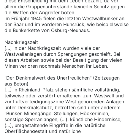
diese Entscheidung mit dem Leben bezahlt, da vor
allem die Gruppenunterstände keinerlei Schutz gegen
die Waffen der Angreifer boten.
Im Frühjahr 1945 fielen die letzten Westwallbunker an
der Saar und im vorderen Hunsrück, wie beispielsweise
die Bunkerkette von Osburg-Neuhaus.
Nachkriegszeit
[…] In der Nachkriegszeit wurden viele der
Westwallanlagen durch Sprengungen geschleift. Bei
diesen Arbeiten sowie bei der Beseitigung der vielen
Minen verloren nochmals Menschen ihr Leben.
"Der Denkmalwert des Unerfreulichen" (Zeitzeugen
aus Beton)
[…] In Rheinland-Pfalz stehen sämtliche vollständig,
teilweise oder zerstört erhaltenen, zum Westwall und
zur Luftverteidigungszone West gehörenden Anlagen
unter Denkmalschutz, betroffen sind unter anderem
"Bunker, Minengänge, Stellungen, Höckerlinien,
sonstige Sperranlangen, (…), künstliche Hindernisse,
(…), umgestaltende Eingriffe in die natürliche
Oberflächengestalt und natürliche