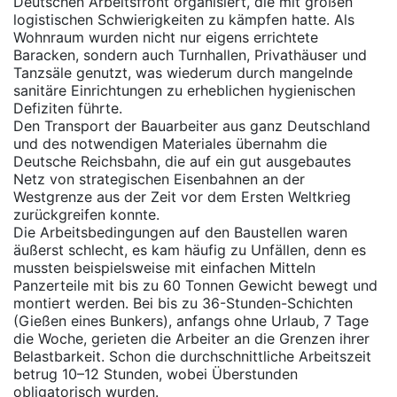
Deutschen Arbeitsfront organisiert, die mit großen
logistischen Schwierigkeiten zu kämpfen hatte. Als
Wohnraum wurden nicht nur eigens errichtete
Baracken, sondern auch Turnhallen, Privathäuser und
Tanzsäle genutzt, was wiederum durch mangelnde
sanitäre Einrichtungen zu erheblichen hygienischen
Defiziten führte.
Den Transport der Bauarbeiter aus ganz Deutschland
und des notwendigen Materiales übernahm die
Deutsche Reichsbahn, die auf ein gut ausgebautes
Netz von strategischen Eisenbahnen an der
Westgrenze aus der Zeit vor dem Ersten Weltkrieg
zurückgreifen konnte.
Die Arbeitsbedingungen auf den Baustellen waren
äußerst schlecht, es kam häufig zu Unfällen, denn es
mussten beispielsweise mit einfachen Mitteln
Panzerteile mit bis zu 60 Tonnen Gewicht bewegt und
montiert werden. Bei bis zu 36-Stunden-Schichten
(Gießen eines Bunkers), anfangs ohne Urlaub, 7 Tage
die Woche, gerieten die Arbeiter an die Grenzen ihrer
Belastbarkeit. Schon die durchschnittliche Arbeitszeit
betrug 10–12 Stunden, wobei Überstunden
obligatorisch wurden.