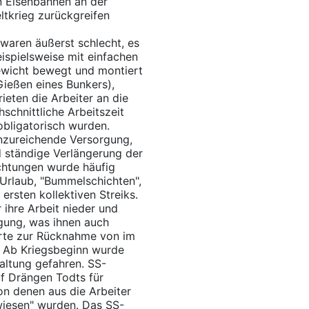
n Eisenbahnen an der
ltkrieg zurückgreifen
waren äußerst schlecht, es
ispielsweise mit einfachen
Gewicht bewegt und montiert
Gießen eines Bunkers),
ieten die Arbeiter an die
schnittliche Arbeitszeit
bligatorisch wurden.
nzureichende Versorgung,
 ständige Verlängerung der
ichtungen wurde häufig
 Urlaub, "Bummelschichten",
rsten kollektiven Streiks.
 ihre Arbeit nieder und
gung, was ihnen auch
hrte zur Rücknahme von im
 Ab Kriegsbeginn wurde
haltung gefahren. SS-
uf Drängen Todts für
on denen aus die Arbeiter
wiesen" wurden. Das SS-