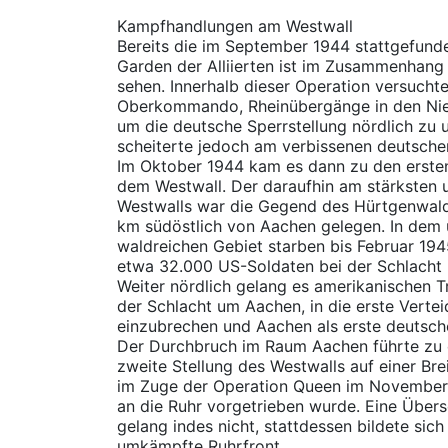
Kampfhandlungen am Westwall
Bereits die im September 1944 stattgefund
Garden der Alliierten ist im Zusammenhang
sehen. Innerhalb dieser Operation versuchte 
Oberkommando, Rheinübergänge in den Nie
um die deutsche Sperrstellung nördlich z
scheiterte jedoch am verbissenen deutsche
Im Oktober 1944 kam es dann zu den erste
dem Westwall. Der daraufhin am stärksten
Westwalls war die Gegend des Hürtgenwalde
km südöstlich von Aachen gelegen. In dem 
waldreichen Gebiet starben bis Februar 19
etwa 32.000 US-Soldaten bei der Schlacht
Weiter nördlich gelang es amerikanischen 
der Schlacht um Aachen, in die erste Vertei
einzubrechen und Aachen als erste deutsc
Der Durchbruch im Raum Aachen führte zu e
zweite Stellung des Westwalls auf einer Bre
im Zuge der Operation Queen im November
an die Ruhr vorgetrieben wurde. Eine Übers
gelang indes nicht, stattdessen bildete sic
umkämpfte Ruhrfront.