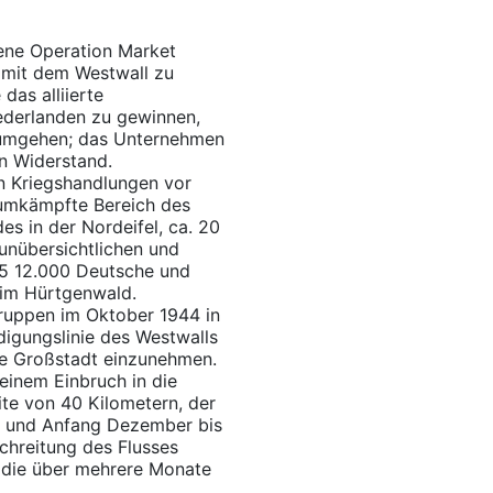
ene Operation Market
 mit dem Westwall zu
das alliierte
derlanden zu gewinnen,
u umgehen; das Unternehmen
n Widerstand.
n Kriegshandlungen vor
 umkämpfte Bereich des
s in der Nordeifel, ca. 20
unübersichtlichen und
45 12.000 Deutsche und
 im Hürtgenwald.
Truppen im Oktober 1944 in
digungslinie des Westwalls
he Großstadt einzunehmen.
inem Einbruch in die
ite von 40 Kilometern, der
 und Anfang Dezember bis
chreitung des Flusses
h die über mehrere Monate