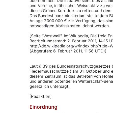
übernommen. Die Initiative sieht dies als I
und Vereine, in ähnlicher Weise aktiv zu we
dieses Grünen Korridors zu retten und dem
Das Bundesfinanzministerium stellte dem B
Anlage 7.000.000 € zur Verfügung, das sin
notwendigen Abrisskosten. dehnt werden.
[Seite "Westwall". In: Wikipedia, Die freie E
Bearbeitungsstand: 2. Februar 2011, 14:15 
http://de.wikipedia.org/w/index.php?title
(Abgerufen: 6. Februar 2011, 11:56 UTC)]
Laut § 39 des Bundesnaturschutzgesetzes b
Fledermausschutzzeit am 01. Oktober und e
diesem Zeitraum ist das Betreten von Höhle
und anderen potentiellen Winterschlaf-Be
gesetzlich untersagt.
[Redaktion]
Einordnung