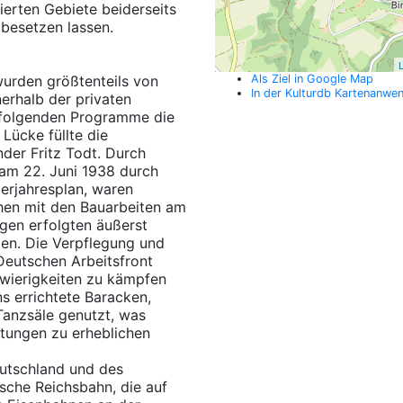
ierten Gebiete beiderseits
besetzen lassen.
L
urden größtenteils von
Als Ziel in Google Map
In der Kulturdb Kartenanwe
erhalb der privaten
uf folgenden Programme die
Lücke füllte die
der Fritz Todt. Durch
 am 22. Juni 1938 durch
erjahresplan, waren
chen mit den Bauarbeiten am
gen erfolgten äußerst
nden. Die Verpflegung und
Deutschen Arbeitsfront
chwierigkeiten zu kämpfen
s errichtete Baracken,
Tanzsäle genutzt, was
tungen zu erheblichen
utschland und des
sche Reichsbahn, die auf