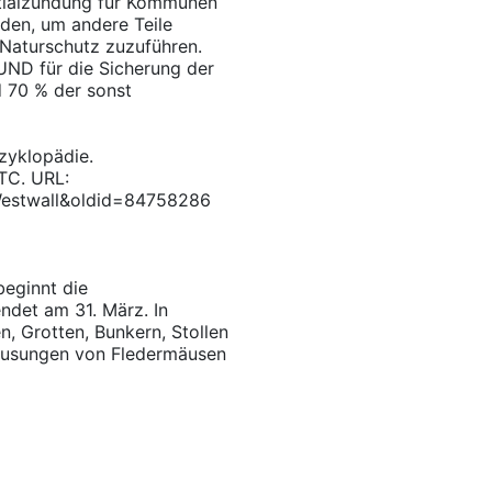
nitialzündung für Kommunen
rden, um andere Teile
 Naturschutz zuzuführen.
UND für die Sicherung der
d 70 % der sonst
nzyklopädie.
UTC. URL:
=Westwall&oldid=84758286
eginnt die
ndet am 31. März. In
n, Grotten, Bunkern, Stollen
hausungen von Fledermäusen