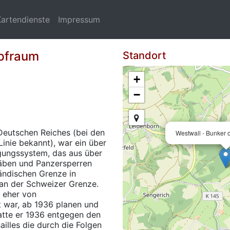
Kartendienste
Impressum
pfraum
Standort
+
−
Deutschen Reiches (bei den
Westwall - Bunker
inie bekannt), war ein über
igungssystem, das aus über
räben und Panzersperren
ländischen Grenze in
an der Schweizer Grenze.
e eher von
 war, ab 1936 planen und
atte er 1936 entgegen den
illes die durch die Folgen