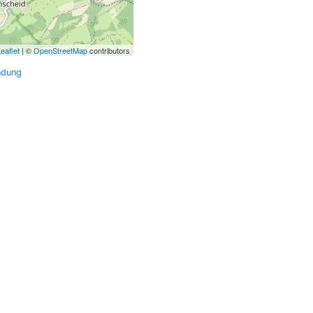
eaflet
| ©
OpenStreetMap
contributors
ndung