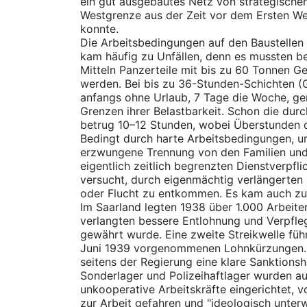
ein gut ausgebautes Netz von strategische
Westgrenze aus der Zeit vor dem Ersten We
konnte.
Die Arbeitsbedingungen auf den Baustellen 
kam häufig zu Unfällen, denn es mussten be
Mitteln Panzerteile mit bis zu 60 Tonnen 
werden. Bei bis zu 36-Stunden-Schichten (
anfangs ohne Urlaub, 7 Tage die Woche, ger
Grenzen ihrer Belastbarkeit. Schon die durch
betrug 10–12 Stunden, wobei Überstunden o
Bedingt durch harte Arbeitsbedingungen, u
erzwungene Trennung von den Familien und
eigentlich zeitlich begrenzten Dienstverpfl
versucht, durch eigenmächtig verlängerten
oder Flucht zu entkommen. Es kam auch zu e
Im Saarland legten 1938 über 1.000 Arbeiter
verlangten bessere Entlohnung und Verpfle
gewährt wurde. Eine zweite Streikwelle fü
Juni 1939 vorgenommenen Lohnkürzungen.
seitens der Regierung eine klare Sanktions
Sonderlager und Polizeihaftlager wurden a
unkooperative Arbeitskräfte eingerichtet, v
zur Arbeit gefahren und "ideologisch unter