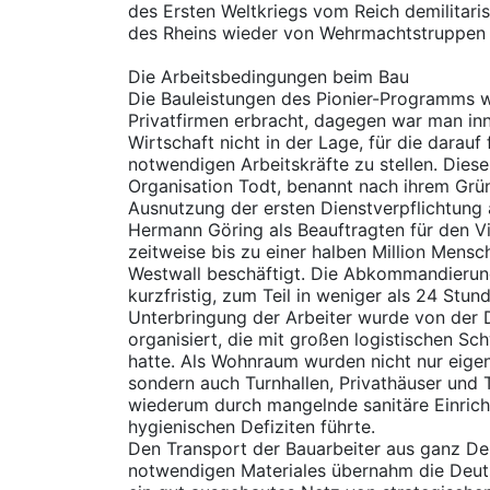
des Ersten Weltkriegs vom Reich demilitaris
des Rheins wieder von Wehrmachtstruppen 
Die Arbeitsbedingungen beim Bau
Die Bauleistungen des Pionier-Programms w
Privatfirmen erbracht, dagegen war man inn
Wirtschaft nicht in der Lage, für die dara
notwendigen Arbeitskräfte zu stellen. Diese 
Organisation Todt, benannt nach ihrem Grün
Ausnutzung der ersten Dienstverpflichtung
Hermann Göring als Beauftragten für den Vi
zeitweise bis zu einer halben Million Mens
Westwall beschäftigt. Die Abkommandierun
kurzfristig, zum Teil in weniger als 24 Stu
Unterbringung der Arbeiter wurde von der 
organisiert, die mit großen logistischen S
hatte. Als Wohnraum wurden nicht nur eigen
sondern auch Turnhallen, Privathäuser und 
wiederum durch mangelnde sanitäre Einrich
hygienischen Defiziten führte.
Den Transport der Bauarbeiter aus ganz De
notwendigen Materiales übernahm die Deut