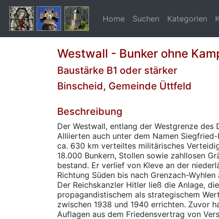
Home
Suchen
Kategorien
Westwall - Bunker ohne Kam
Baustärke B1 oder stärker
Binscheid, Gemeinde Üttfeld
Beschreibung
Der Westwall, entlang der Westgrenze des 
Alliierten auch unter dem Namen Siegfried-L
ca. 630 km verteiltes militärisches Verteid
18.000 Bunkern, Stollen sowie zahllosen G
bestand. Er verlief von Kleve an der nieder
Richtung Süden bis nach Grenzach-Wyhlen 
Der Reichskanzler Hitler ließ die Anlage, di
propagandistischem als strategischem Wert
zwischen 1938 und 1940 errichten. Zuvor h
Auflagen aus dem Friedensvertrag von Versa