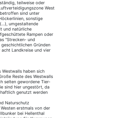
ständig, teilweise oder
 Luftverteidigungszone West
etroffen sind unter
öckerlinien, sonstige
 (…), umgestaltende
lt und natürliche
ufgeschüttete Rampen oder
das "Strecken- und
s geschichtlichen Gründen
 acht Landkreise und vier
s Westwalls haben sich
Große Reste des Westwalls
ich selten gewordene Tier-
 sind hier ungestört, da
chaftlich genutzt werden
nd Naturschutz
m Westen erstmals von der
bunker bei Hellenthal