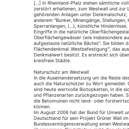
[…] In Rheinland-Pfalz stehen sämtliche voll
zerstört erhaltenen, zum Westwall und zur
gehörenden Anlagen unter Denkmalschutz, b
anderem "Bunker, Minengänge, Stellungen, H
Sperranlangen, (…), künstliche Hindernisse,
Eingriffe in die natürliche Oberflächengesta
Oberflächengewässer (wie insbesondere a
aufgestaute natürliche Bäche)". Sie bilden 
Flächendenkmal ‚Westbefestigung‘", das au
Denkmalwert besitzt. Es erstreckt sich über
kreisfreie Städte.
Naturschutz am Westwall
In die Auseinandersetzung um die Reste de
auch die Naturschützer zu Wort gemeldet. 
sind heute wertvolle Biotopketten, in die s
und Pflanzenarten zurückgezogen haben. Sie
die Betonruinen nicht land- oder forstwirts
können.
Im August 2006 hat der Bund für Umwelt u
Deutschland für sein Projekt Grüner Wall i
Bundesvermögensverwaltung einen Westwall