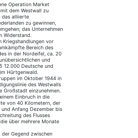
ene Operation Market
 mit dem Westwall zu
das alliierte
derlanden zu gewinnen,
u umgehen; das Unternehmen
n Widerstand.
n Kriegshandlungen vor
 umkämpfte Bereich des
s in der Nordeifel, ca. 20
unübersichtlichen und
45 12.000 Deutsche und
 im Hürtgenwald.
Truppen im Oktober 1944 in
digungslinie des Westwalls
he Großstadt einzunehmen.
inem Einbruch in die
ite von 40 Kilometern, der
 und Anfang Dezember bis
chreitung des Flusses
h die über mehrere Monate
n der Gegend zwischen