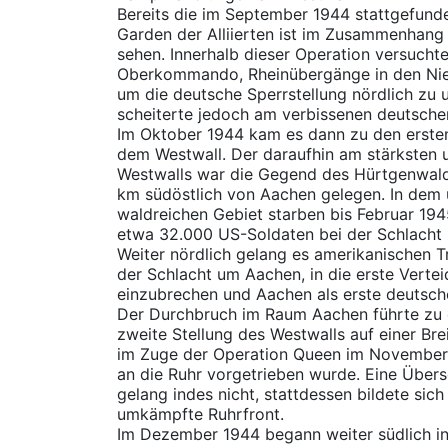
Bereits die im September 1944 stattgefund
Garden der Alliierten ist im Zusammenhang
sehen. Innerhalb dieser Operation versuchte 
Oberkommando, Rheinübergänge in den Nie
um die deutsche Sperrstellung nördlich z
scheiterte jedoch am verbissenen deutsche
Im Oktober 1944 kam es dann zu den erste
dem Westwall. Der daraufhin am stärksten
Westwalls war die Gegend des Hürtgenwalde
km südöstlich von Aachen gelegen. In dem 
waldreichen Gebiet starben bis Februar 19
etwa 32.000 US-Soldaten bei der Schlacht
Weiter nördlich gelang es amerikanischen 
der Schlacht um Aachen, in die erste Vertei
einzubrechen und Aachen als erste deutsc
Der Durchbruch im Raum Aachen führte zu e
zweite Stellung des Westwalls auf einer Bre
im Zuge der Operation Queen im November
an die Ruhr vorgetrieben wurde. Eine Übers
gelang indes nicht, stattdessen bildete sic
umkämpfte Ruhrfront.
Im Dezember 1944 begann weiter südlich i