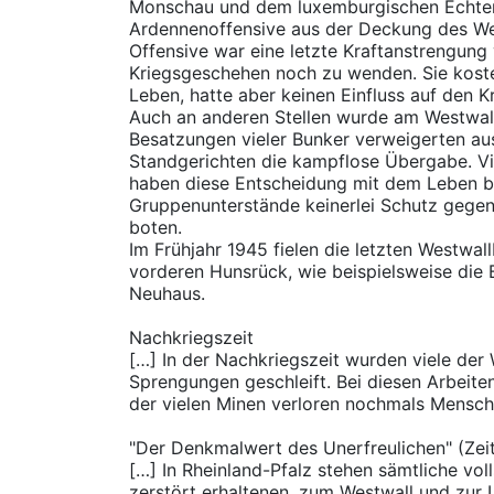
Monschau und dem luxemburgischen Echter
Ardennenoffensive aus der Deckung des We
Offensive war eine letzte Kraftanstrengung
Kriegsgeschehen noch zu wenden. Sie kost
Leben, hatte aber keinen Einfluss auf den 
Auch an anderen Stellen wurde am Westwal
Besatzungen vieler Bunker verweigerten au
Standgerichten die kampflose Übergabe. Vi
haben diese Entscheidung mit dem Leben be
Gruppenunterstände keinerlei Schutz gegen
boten.
Im Frühjahr 1945 fielen die letzten Westwal
vorderen Hunsrück, wie beispielsweise die
Neuhaus.
Nachkriegszeit
[…] In der Nachkriegszeit wurden viele der
Sprengungen geschleift. Bei diesen Arbeite
der vielen Minen verloren nochmals Mensch
"Der Denkmalwert des Unerfreulichen" (Zei
[…] In Rheinland-Pfalz stehen sämtliche voll
zerstört erhaltenen, zum Westwall und zur