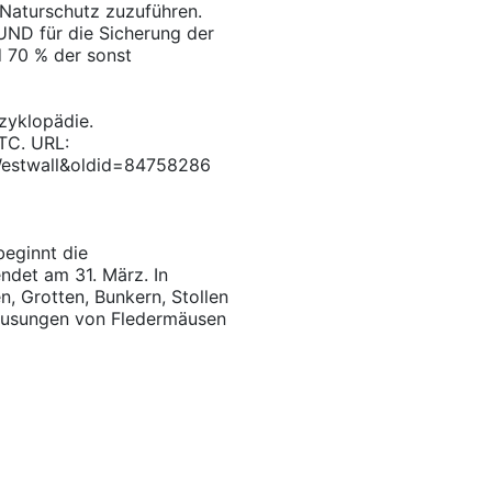
 Naturschutz zuzuführen.
UND für die Sicherung der
d 70 % der sonst
nzyklopädie.
UTC. URL:
=Westwall&oldid=84758286
eginnt die
ndet am 31. März. In
n, Grotten, Bunkern, Stollen
hausungen von Fledermäusen