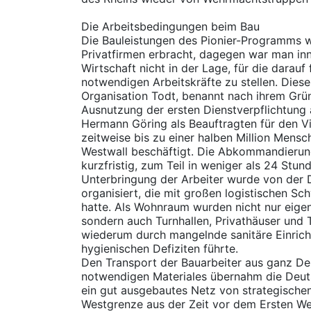
Die Arbeitsbedingungen beim Bau
Die Bauleistungen des Pionier-Programms w
Privatfirmen erbracht, dagegen war man inn
Wirtschaft nicht in der Lage, für die dara
notwendigen Arbeitskräfte zu stellen. Diese 
Organisation Todt, benannt nach ihrem Grün
Ausnutzung der ersten Dienstverpflichtung
Hermann Göring als Beauftragten für den Vi
zeitweise bis zu einer halben Million Mens
Westwall beschäftigt. Die Abkommandierun
kurzfristig, zum Teil in weniger als 24 Stu
Unterbringung der Arbeiter wurde von der 
organisiert, die mit großen logistischen S
hatte. Als Wohnraum wurden nicht nur eigen
sondern auch Turnhallen, Privathäuser und 
wiederum durch mangelnde sanitäre Einrich
hygienischen Defiziten führte.
Den Transport der Bauarbeiter aus ganz De
notwendigen Materiales übernahm die Deut
ein gut ausgebautes Netz von strategische
Westgrenze aus der Zeit vor dem Ersten We