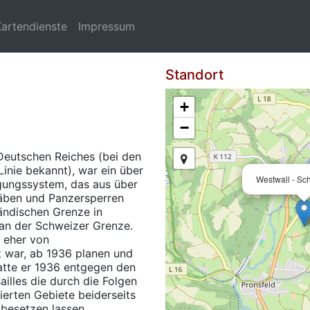
Kartendienste
Impressum
Standort
+
−
Deutschen Reiches (bei den
inie bekannt), war ein über
Westwall - Sc
igungssystem, das aus über
räben und Panzersperren
ländischen Grenze in
an der Schweizer Grenze.
e eher von
 war, ab 1936 planen und
atte er 1936 entgegen den
illes die durch die Folgen
ierten Gebiete beiderseits
besetzen lassen.