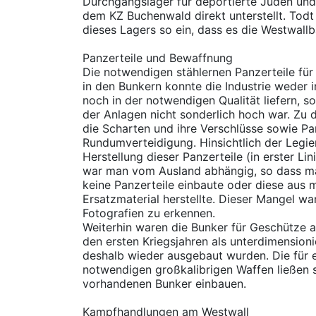
Durchgangslager für deportierte Juden und
dem KZ Buchenwald direkt unterstellt. Todt 
dieses Lagers so ein, dass es die Westwallb
Panzerteile und Bewaffnung
Die notwendigen stählernen Panzerteile für
in den Bunkern konnte die Industrie weder 
noch in der notwendigen Qualität liefern, so
der Anlagen nicht sonderlich hoch war. Zu 
die Scharten und ihre Verschlüsse sowie Pa
Rundumverteidigung. Hinsichtlich der Legie
Herstellung dieser Panzerteile (in erster Li
war man vom Ausland abhängig, so dass m
keine Panzerteile einbaute oder diese aus
Ersatzmaterial herstellte. Dieser Mangel war 
Fotografien zu erkennen.
Weiterhin waren die Bunker für Geschütze au
den ersten Kriegsjahren als unterdimensioni
deshalb wieder ausgebaut wurden. Die für 
notwendigen großkalibrigen Waffen ließen si
vorhandenen Bunker einbauen.
Kampfhandlungen am Westwall