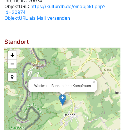
Interne ID: 20974
ObjektURL:
https://kulturdb.de/einobjekt.php?
id=20974
ObjektURL als Mail versenden
Standort
+
−
×
Westwall - Bunker ohne Kampfraum