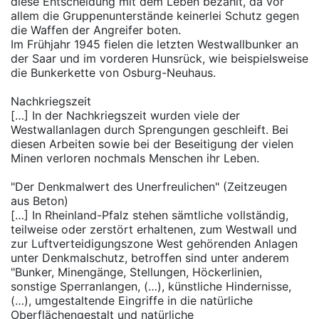
diese Entscheidung mit dem Leben bezahlt, da vor
allem die Gruppenunterstände keinerlei Schutz gegen
die Waffen der Angreifer boten.
Im Frühjahr 1945 fielen die letzten Westwallbunker an
der Saar und im vorderen Hunsrück, wie beispielsweise
die Bunkerkette von Osburg-Neuhaus.
Nachkriegszeit
[…] In der Nachkriegszeit wurden viele der
Westwallanlagen durch Sprengungen geschleift. Bei
diesen Arbeiten sowie bei der Beseitigung der vielen
Minen verloren nochmals Menschen ihr Leben.
"Der Denkmalwert des Unerfreulichen" (Zeitzeugen
aus Beton)
[…] In Rheinland-Pfalz stehen sämtliche vollständig,
teilweise oder zerstört erhaltenen, zum Westwall und
zur Luftverteidigungszone West gehörenden Anlagen
unter Denkmalschutz, betroffen sind unter anderem
"Bunker, Minengänge, Stellungen, Höckerlinien,
sonstige Sperranlangen, (…), künstliche Hindernisse,
(…), umgestaltende Eingriffe in die natürliche
Oberflächengestalt und natürliche