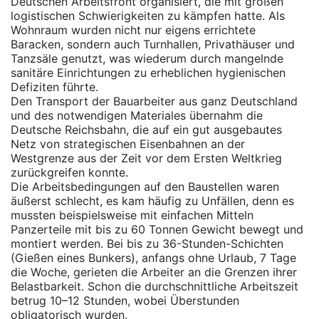
Deutschen Arbeitsfront organisiert, die mit großen
logistischen Schwierigkeiten zu kämpfen hatte. Als
Wohnraum wurden nicht nur eigens errichtete
Baracken, sondern auch Turnhallen, Privathäuser und
Tanzsäle genutzt, was wiederum durch mangelnde
sanitäre Einrichtungen zu erheblichen hygienischen
Defiziten führte.
Den Transport der Bauarbeiter aus ganz Deutschland
und des notwendigen Materiales übernahm die
Deutsche Reichsbahn, die auf ein gut ausgebautes
Netz von strategischen Eisenbahnen an der
Westgrenze aus der Zeit vor dem Ersten Weltkrieg
zurückgreifen konnte.
Die Arbeitsbedingungen auf den Baustellen waren
äußerst schlecht, es kam häufig zu Unfällen, denn es
mussten beispielsweise mit einfachen Mitteln
Panzerteile mit bis zu 60 Tonnen Gewicht bewegt und
montiert werden. Bei bis zu 36-Stunden-Schichten
(Gießen eines Bunkers), anfangs ohne Urlaub, 7 Tage
die Woche, gerieten die Arbeiter an die Grenzen ihrer
Belastbarkeit. Schon die durchschnittliche Arbeitszeit
betrug 10–12 Stunden, wobei Überstunden
obligatorisch wurden.