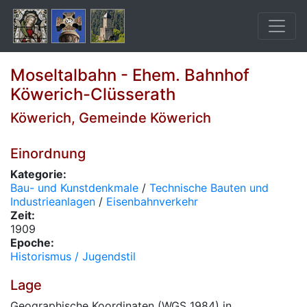
Moseltalbahn - Ehem. Bahnhof
Köwerich-Clüsserath
Köwerich, Gemeinde Köwerich
Einordnung
Kategorie:
Bau- und Kunstdenkmale
/
Technische Bauten und
Industrieanlagen
/
Eisenbahnverkehr
Zeit:
1909
Epoche:
Historismus / Jugendstil
Lage
Geographische Koordinaten (WGS 1984) in