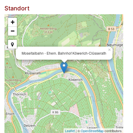
Standort
+
−
×
Moseltalbahn - Ehem. Bahnhof Köwerich-Clüsserath
Leaflet
| ©
OpenStreetMap
contributors