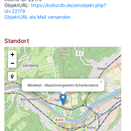
ObjektURL:
https://kulturdb.de/einobjekt.php?
id=22179
ObjektURL als Mail versenden
Standort
+
−
×
Westwall - Maschinengewehr-Schartenstand