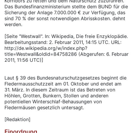
Korridors zu retten und dem Naturschutz zuzuführen.
Das Bundesfinanzministerium stellte dem BUND für die
Sicherung der Anlage 7.000.000 € zur Verfügung, das
sind 70 % der sonst notwendigen Abrisskosten. dehnt
werden.
[Seite "Westwall". In: Wikipedia, Die freie Enzyklopädie.
Bearbeitungsstand: 2. Februar 2011, 14:15 UTC. URL:
http://de.wikipedia.org/w/index.php?
title=Westwall&oldid=84758286 (Abgerufen: 6. Februar
2011, 11:56 UTC)]
Laut § 39 des Bundesnaturschutzgesetzes beginnt die
Fledermausschutzzeit am 01. Oktober und endet am
31. März. In diesem Zeitraum ist das Betreten von
Höhlen, Grotten, Bunkern, Stollen und anderen
potentiellen Winterschlaf-Behausungen von
Fledermäusen gesetzlich untersagt.
[Redaktion]
Einordnung