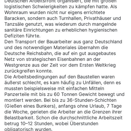
Deutschen Arbeitsfront organisiert, die mit großen
logistischen Schwierigkeiten zu kämpfen hatte. Als
Wohnraum wurden nicht nur eigens errichtete
Baracken, sondern auch Turnhallen, Privathäuser und
Tanzsäle genutzt, was wiederum durch mangelnde
sanitäre Einrichtungen zu erheblichen hygienischen
Defiziten führte.
Den Transport der Bauarbeiter aus ganz Deutschland
und des notwendigen Materiales übernahm die
Deutsche Reichsbahn, die auf ein gut ausgebautes
Netz von strategischen Eisenbahnen an der
Westgrenze aus der Zeit vor dem Ersten Weltkrieg
zurückgreifen konnte.
Die Arbeitsbedingungen auf den Baustellen waren
äußerst schlecht, es kam häufig zu Unfällen, denn es
mussten beispielsweise mit einfachen Mitteln
Panzerteile mit bis zu 60 Tonnen Gewicht bewegt und
montiert werden. Bei bis zu 36-Stunden-Schichten
(Gießen eines Bunkers), anfangs ohne Urlaub, 7 Tage
die Woche, gerieten die Arbeiter an die Grenzen ihrer
Belastbarkeit. Schon die durchschnittliche Arbeitszeit
betrug 10–12 Stunden, wobei Überstunden
obligatorisch wurden.