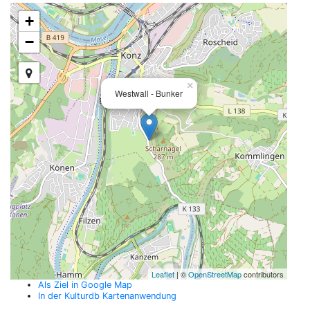
+
−
×
Westwall - Bunker
Leaflet
| ©
OpenStreetMap
contributors
Als Ziel in Google Map
In der Kulturdb Kartenanwendung