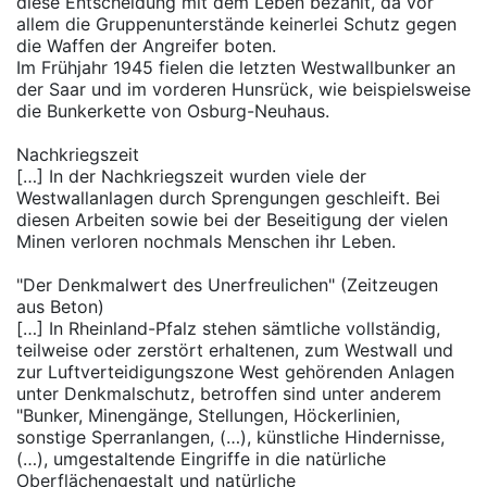
diese Entscheidung mit dem Leben bezahlt, da vor
allem die Gruppenunterstände keinerlei Schutz gegen
die Waffen der Angreifer boten.
Im Frühjahr 1945 fielen die letzten Westwallbunker an
der Saar und im vorderen Hunsrück, wie beispielsweise
die Bunkerkette von Osburg-Neuhaus.
Nachkriegszeit
[…] In der Nachkriegszeit wurden viele der
Westwallanlagen durch Sprengungen geschleift. Bei
diesen Arbeiten sowie bei der Beseitigung der vielen
Minen verloren nochmals Menschen ihr Leben.
"Der Denkmalwert des Unerfreulichen" (Zeitzeugen
aus Beton)
[…] In Rheinland-Pfalz stehen sämtliche vollständig,
teilweise oder zerstört erhaltenen, zum Westwall und
zur Luftverteidigungszone West gehörenden Anlagen
unter Denkmalschutz, betroffen sind unter anderem
"Bunker, Minengänge, Stellungen, Höckerlinien,
sonstige Sperranlangen, (…), künstliche Hindernisse,
(…), umgestaltende Eingriffe in die natürliche
Oberflächengestalt und natürliche