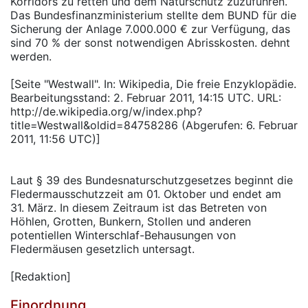
Korridors zu retten und dem Naturschutz zuzuführen.
Das Bundesfinanzministerium stellte dem BUND für die
Sicherung der Anlage 7.000.000 € zur Verfügung, das
sind 70 % der sonst notwendigen Abrisskosten. dehnt
werden.
[Seite "Westwall". In: Wikipedia, Die freie Enzyklopädie.
Bearbeitungsstand: 2. Februar 2011, 14:15 UTC. URL:
http://de.wikipedia.org/w/index.php?
title=Westwall&oldid=84758286 (Abgerufen: 6. Februar
2011, 11:56 UTC)]
Laut § 39 des Bundesnaturschutzgesetzes beginnt die
Fledermausschutzzeit am 01. Oktober und endet am
31. März. In diesem Zeitraum ist das Betreten von
Höhlen, Grotten, Bunkern, Stollen und anderen
potentiellen Winterschlaf-Behausungen von
Fledermäusen gesetzlich untersagt.
[Redaktion]
Einordnung