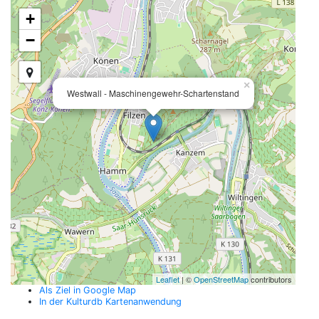
+
−
×
Westwall - Maschinengewehr-Schartenstand
Leaflet
| ©
OpenStreetMap
contributors
Als Ziel in Google Map
In der Kulturdb Kartenanwendung