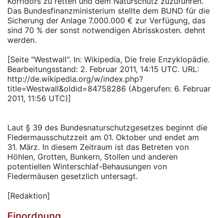
Korridors zu retten und dem Naturschutz zuzuführen.
Das Bundesfinanzministerium stellte dem BUND für die
Sicherung der Anlage 7.000.000 € zur Verfügung, das
sind 70 % der sonst notwendigen Abrisskosten. dehnt
werden.
[Seite "Westwall". In: Wikipedia, Die freie Enzyklopädie.
Bearbeitungsstand: 2. Februar 2011, 14:15 UTC. URL:
http://de.wikipedia.org/w/index.php?
title=Westwall&oldid=84758286 (Abgerufen: 6. Februar
2011, 11:56 UTC)]
Laut § 39 des Bundesnaturschutzgesetzes beginnt die
Fledermausschutzzeit am 01. Oktober und endet am
31. März. In diesem Zeitraum ist das Betreten von
Höhlen, Grotten, Bunkern, Stollen und anderen
potentiellen Winterschlaf-Behausungen von
Fledermäusen gesetzlich untersagt.
[Redaktion]
Einordnung