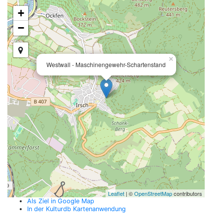
+
−
×
Westwall - Maschinengewehr-Schartenstand
Leaflet
| ©
OpenStreetMap
contributors
Als Ziel in Google Map
In der Kulturdb Kartenanwendung