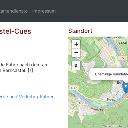
Kartendienste
Impressum
stel-Cues
Standort
+
−
nde Fähre nach dem am
 Berncastel. [1]
Ehemalige Kahnfähr
erbe und Verkehr
/
Fähren