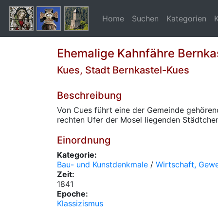
Home
Suchen
Kategorien
Ehemalige Kahnfähre Bernka
Kues, Stadt Bernkastel-Kues
Beschreibung
Von Cues führt eine der Gemeinde gehöre
rechten Ufer der Mosel liegenden Städtchen
Einordnung
Kategorie:
Bau- und Kunstdenkmale
/
Wirtschaft, Gew
Zeit:
1841
Epoche:
Klassizismus