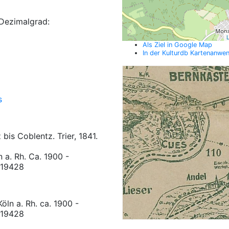
Dezimalgrad:
L
Als Ziel in Google Map
In der Kulturdb Kartenanwe
s
is Coblentz. Trier, 1841.
 a. Rh. Ca. 1900 -
1-19428
öln a. Rh. ca. 1900 -
1-19428