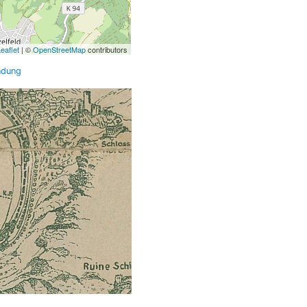
eaflet
| ©
OpenStreetMap
contributors
ndung