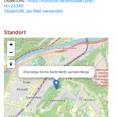
ObjektURL:
https://kulturdb.de/einobjekt.php?
id=23340
ObjektURL als Mail versenden
Standort
+
−
×
Ehemalige Kirche Sankt Martin auf dem Berge