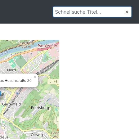
×
us Hosenstraße 20