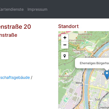
Kartendienste
Impressum
enstraße 20
Standort
enstraße
+
−
Ehemaliges Bürgerha
tschaftsgebäude
/