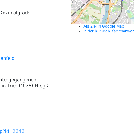
Dezimalgrad:
L
Als Ziel in Google Map
In der Kulturdb Kartenanwe
tenfeld
 untergegangenen
n Trier (1975) Hrsg.:
php?id=2343