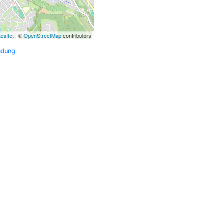
eaflet
| ©
OpenStreetMap
contributors
ndung