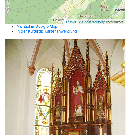
Leaflet
| ©
OpenStreetMap
contributors
Als Ziel in Google Map
In der Kulturdb Kartenanwendung