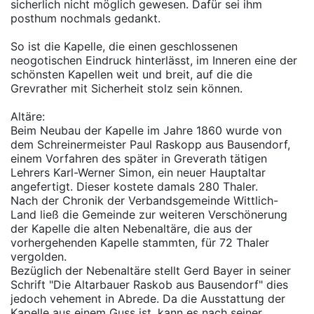
sicherlich nicht möglich gewesen. Dafür sei ihm
posthum nochmals gedankt.
So ist die Kapelle, die einen geschlossenen
neogotischen Eindruck hinterlässt, im Inneren eine der
schönsten Kapellen weit und breit, auf die die
Grevrather mit Sicherheit stolz sein können.
Altäre:
Beim Neubau der Kapelle im Jahre 1860 wurde von
dem Schreinermeister Paul Raskopp aus Bausendorf,
einem Vorfahren des später in Greverath tätigen
Lehrers Karl-Werner Simon, ein neuer Hauptaltar
angefertigt. Dieser kostete damals 280 Thaler.
Nach der Chronik der Verbandsgemeinde Wittlich-
Land ließ die Gemeinde zur weiteren Verschönerung
der Kapelle die alten Nebenaltäre, die aus der
vorhergehenden Kapelle stammten, für 72 Thaler
vergolden.
Bezüglich der Nebenaltäre stellt Gerd Bayer in seiner
Schrift "Die Altarbauer Raskob aus Bausendorf" dies
jedoch vehement in Abrede. Da die Ausstattung der
Kapelle aus einem Guss ist, kann es nach seiner