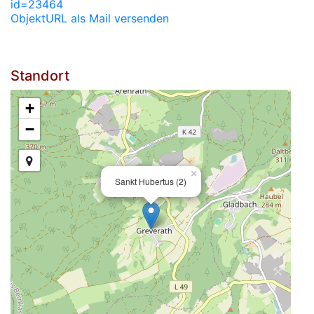
id=23464
ObjektURL als Mail versenden
Standort
+
−
×
Sankt Hubertus (2)