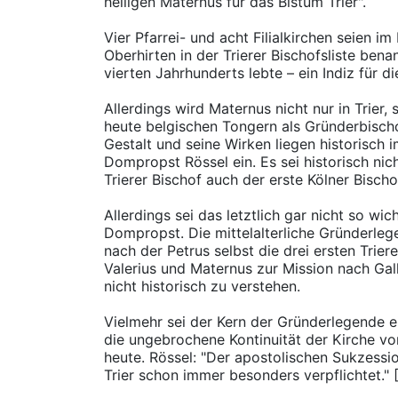
heiligen Maternus für das Bistum Trier".
Vier Pfarrei- und acht Filialkirchen seien i
Oberhirten in der Trierer Bischofsliste bena
vierten Jahrhunderts lebte – ein Indiz für d
Allerdings wird Maternus nicht nur in Trier,
heute belgischen Tongern als Gründerbischo
Gestalt und seine Wirken liegen historisch 
Dompropst Rössel ein. Es sei historisch nich
Trierer Bischof auch der erste Kölner Bischof
Allerdings sei das letztlich gar nicht so wich
Dompropst. Die mittelalterliche Gründerleg
nach der Petrus selbst die drei ersten Trier
Valerius und Maternus zur Mission nach Gall
nicht historisch zu verstehen.
Vielmehr sei der Kern der Gründerlegende e
die ungebrochene Kontinuität der Kirche vo
heute. Rössel: "Der apostolischen Sukzessio
Trier schon immer besonders verpflichtet." [