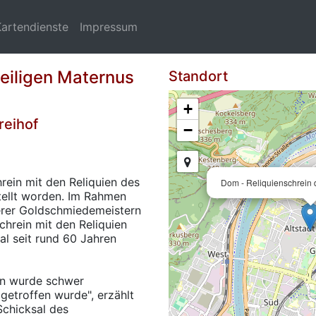
Kartendienste
Impressum
heiligen Maternus
Standort
+
reihof
−
hrein mit den Reliquien des
Dom - Reliquienschrein 
stellt worden. Im Rahmen
ierer Goldschmiedemeistern
chrein mit den Reliquien
al seit rund 60 Jahren
ien wurde schwer
etroffen wurde", erzählt
Schicksal des