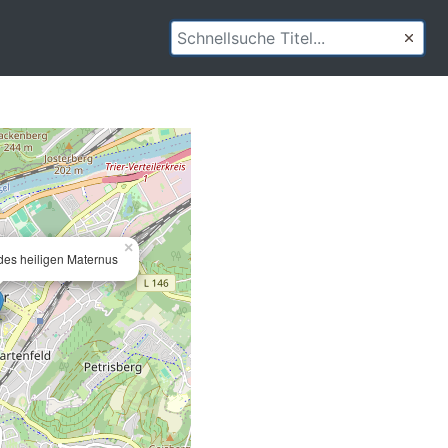
×
des heiligen Maternus