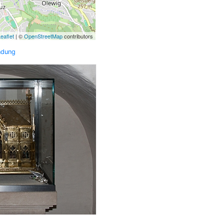
eaflet
| ©
OpenStreetMap
contributors
ndung