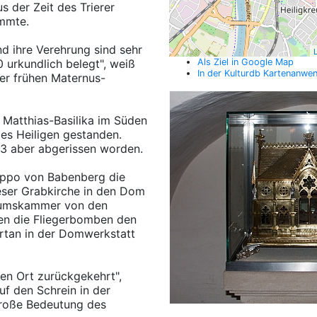
 der Zeit des Trierer
ammte.
nd ihre Verehrung sind sehr
L
760 urkundlich belegt", weiß
Als Ziel in Google Map
In der Kulturdb Kartenanwe
er frühen Maternus-
 Matthias-Basilika im Süden
es Heiligen gestanden.
83 aber abgerissen worden.
Poppo von Babenberg die
ieser Grabkirche in den Dom
ltumskammer von den
en die Fliegerbomben den
ortan in der Domwerkstatt
ten Ort zurückgekehrt",
uf den Schrein in der
große Bedeutung des