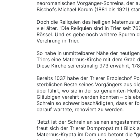
neoromanischen Vorgänger-Schreins, der aus
Bischofs Michael Korum (1881 bis 1921) st
Doch die Reliquien des heiligen Maternus u
viel älter. "Die Reliquien sind in Trier seit 
Rössel. Und es gebe noch weitere Spuren d
Verehrung in Trier.
So habe in unmittelbarer Nähe der heutigen
Triers eine Maternus-Kirche mit dem Grab d
Diese Kirche sei erstmalig 973 erwähnt, 17
Bereits 1037 habe der Trierer Erzbischof 
sterblichen Reste seines Vorgängers aus d
überführt, wo sie in der so genannten Hei
Gläubigen verehrt werden konnten – bis eb
Schrein so schwer beschädigten, dass er f
darauf wartete, renoviert zu werden.
"Jetzt ist der Schrein an seinen angestamm
freut sich der Trierer Dompropst mit Blick a
Maternus-Krypta im Dom und betont die "