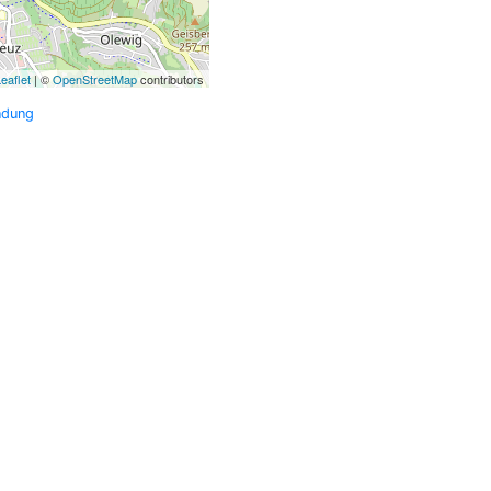
eaflet
| ©
OpenStreetMap
contributors
ndung