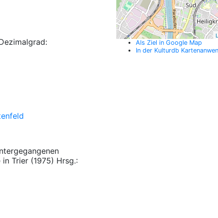
L
Dezimalgrad:
Als Ziel in Google Map
In der Kulturdb Kartenanwe
tenfeld
 untergegangenen
n Trier (1975) Hrsg.: