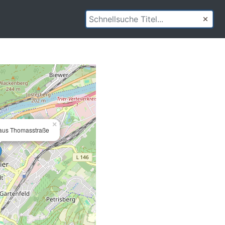
×
aus Thomasstraße