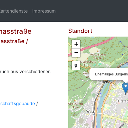
Kartendienste
Impressum
masstraße
Standort
masstraße /
+
−
ruch aus verschiedenen
Ehemaliges Bürgerh
tschaftsgebäude
/