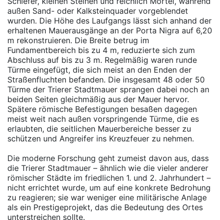
Schiefer, kleinen Steinen und reichlich Mörtel, während
außen Sand- oder Kalksteinquader vorgeblendet
wurden. Die Höhe des Laufgangs lässt sich anhand der
erhaltenen Mauerausgänge an der Porta Nigra auf 6,20
m rekonstruieren. Die Breite betrug im
Fundamentbereich bis zu 4 m, reduzierte sich zum
Abschluss auf bis zu 3 m. Regelmäßig waren runde
Türme eingefügt, die sich meist an den Enden der
Straßenfluchten befanden. Die insgesamt 48 oder 50
Türme der Trierer Stadtmauer sprangen dabei noch an
beiden Seiten gleichmäßig aus der Mauer hervor.
Spätere römische Befestigungen besaßen dagegen
meist weit nach außen vorspringende Türme, die es
erlaubten, die seitlichen Mauerbereiche besser zu
schützen und Angreifer ins Kreuzfeuer zu nehmen.
Die moderne Forschung geht zumeist davon aus, dass
die Trierer Stadtmauer – ähnlich wie die vieler anderer
römischer Städte im friedlichen 1. und 2. Jahrhundert –
nicht errichtet wurde, um auf eine konkrete Bedrohung
zu reagieren; sie war weniger eine militärische Anlage
als ein Prestigeprojekt, das die Bedeutung des Ortes
unterstreichen sollte.