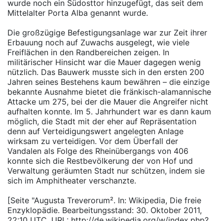
wurde noch ein Südosttor hinzugefügt, das seit dem
Mittelalter Porta Alba genannt wurde.
Die großzügige Befestigungsanlage war zur Zeit ihrer
Erbauung noch auf Zuwachs ausgelegt, wie viele
Freiflächen in den Randbereichen zeigen. In
militärischer Hinsicht war die Mauer dagegen wenig
nützlich. Das Bauwerk musste sich in den ersten 200
Jahren seines Bestehens kaum bewähren – die einzige
bekannte Ausnahme bietet die fränkisch-alamannische
Attacke um 275, bei der die Mauer die Angreifer nicht
aufhalten konnte. Im 5. Jahrhundert war es dann kaum
möglich, die Stadt mit der eher auf Repräsentation
denn auf Verteidigungswert angelegten Anlage
wirksam zu verteidigen. Vor dem Überfall der
Vandalen als Folge des Rheinübergangs von 406
konnte sich die Restbevölkerung der von Hof und
Verwaltung geräumten Stadt nur schützen, indem sie
sich im Amphitheater verschanzte.
[Seite "Augusta Treverorum². In: Wikipedia, Die freie
Enzyklopädie. Bearbeitungsstand: 30. Oktober 2011,
22:10 UTC. URL: http://de.wikipedia.org/w/index.php?