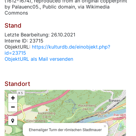
(1612-1674), reproduced from an original copperprint
by Palauenc05., Public domain, via Wikimedia
Commons
Stand
Letzte Bearbeitung: 26.10.2021
Interne ID: 23715
ObjektURL:
https://kulturdb.de/einobjekt.php?
id=23715
ObjektURL als Mail versenden
Standort
+
−
×
Ehemaliger Turm der römischen Stadtmauer