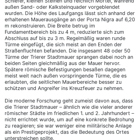
Schiefer, kleinen Steinen und reichlich Mörtel, während
außen Sand- oder Kalksteinquader vorgeblendet
wurden. Die Höhe des Laufgangs lässt sich anhand der
erhaltenen Mauerausgänge an der Porta Nigra auf 6,20
m rekonstruieren. Die Breite betrug im
Fundamentbereich bis zu 4 m, reduzierte sich zum
Abschluss auf bis zu 3 m. Regelmäßig waren runde
Türme eingefügt, die sich meist an den Enden der
Straßenfluchten befanden. Die insgesamt 48 oder 50
Türme der Trierer Stadtmauer sprangen dabei noch an
beiden Seiten gleichmäßig aus der Mauer hervor.
Spätere römische Befestigungen besaßen dagegen
meist weit nach außen vorspringende Türme, die es
erlaubten, die seitlichen Mauerbereiche besser zu
schützen und Angreifer ins Kreuzfeuer zu nehmen.
Die moderne Forschung geht zumeist davon aus, dass
die Trierer Stadtmauer – ähnlich wie die vieler anderer
römischer Städte im friedlichen 1. und 2. Jahrhundert –
nicht errichtet wurde, um auf eine konkrete Bedrohung
zu reagieren; sie war weniger eine militärische Anlage
als ein Prestigeprojekt, das die Bedeutung des Ortes
unterstreichen sollte.