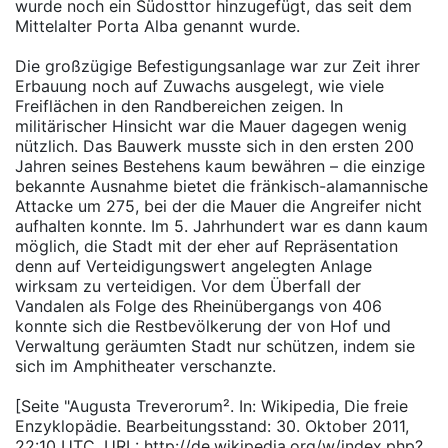
wurde noch ein Südosttor hinzugefügt, das seit dem
Mittelalter Porta Alba genannt wurde.
Die großzügige Befestigungsanlage war zur Zeit ihrer
Erbauung noch auf Zuwachs ausgelegt, wie viele
Freiflächen in den Randbereichen zeigen. In
militärischer Hinsicht war die Mauer dagegen wenig
nützlich. Das Bauwerk musste sich in den ersten 200
Jahren seines Bestehens kaum bewähren – die einzige
bekannte Ausnahme bietet die fränkisch-alamannische
Attacke um 275, bei der die Mauer die Angreifer nicht
aufhalten konnte. Im 5. Jahrhundert war es dann kaum
möglich, die Stadt mit der eher auf Repräsentation
denn auf Verteidigungswert angelegten Anlage
wirksam zu verteidigen. Vor dem Überfall der
Vandalen als Folge des Rheinübergangs von 406
konnte sich die Restbevölkerung der von Hof und
Verwaltung geräumten Stadt nur schützen, indem sie
sich im Amphitheater verschanzte.
[Seite "Augusta Treverorum². In: Wikipedia, Die freie
Enzyklopädie. Bearbeitungsstand: 30. Oktober 2011,
22:10 UTC. URL: http://de.wikipedia.org/w/index.php?