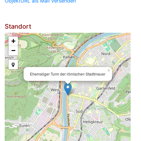
ObjektURL als Mail versenden
Standort
+
−
×
Ehemaliger Turm der römischen Stadtmauer