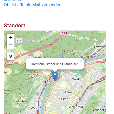
ObjektURL als Mail versenden
Standort
+
−
×
Römische Gräber und Grabbauten