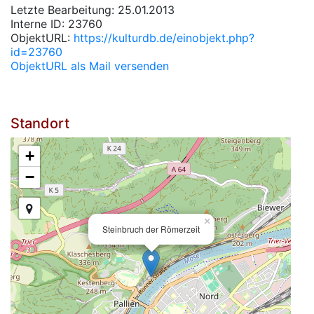
Letzte Bearbeitung: 25.01.2013
Interne ID: 23760
ObjektURL:
https://kulturdb.de/einobjekt.php?
id=23760
ObjektURL als Mail versenden
Standort
+
−
×
Steinbruch der Römerzeit