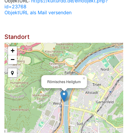
ObjektURL:
https://kulturdb.de/einobjekt.php?
id=23768
ObjektURL als Mail versenden
Standort
+
−
×
Römisches Heilgtum