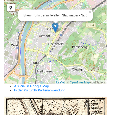
×
Ehem. Turm der mittelalterl. Stadtmauer - Nr. 5
Leaflet
| ©
OpenStreetMap
contributors
Als Ziel in Google Map
In der Kulturdb Kartenanwendung