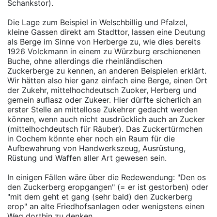
Schankstor).
Die Lage zum Beispiel in Welschbillig und Pfalzel,
kleine Gassen direkt am Stadttor, lassen eine Deutung
als Berge im Sinne von Herberge zu, wie dies bereits
1926 Volckmann in einem zu Würzburg erschienenen
Buche, ohne allerdings die rheinländischen
Zuckerberge zu kennen, an anderen Beispielen erklärt.
Wir hätten also hier ganz einfach eine Berge, einen Ort
der Zukehr, mittelhochdeutsch Zuoker, Herberg und
gemein auflasz oder Zukeer. Hier dürfte sicherlich an
erster Stelle an mittellose Zukehrer gedacht werden
können, wenn auch nicht ausdrücklich auch an Zucker
(mittelhochdeutsch für Räuber). Das Zuckertürmchen
in Cochem könnte eher noch ein Raum für die
Aufbewahrung von Handwerkszeug, Ausrüstung,
Rüstung und Waffen aller Art gewesen sein.
In einigen Fällen wäre über die Redewendung: "Den os
den Zuckerberg eropgangen" (= er ist gestorben) oder
"mit dem geht et gang (sehr bald) den Zuckerberg
erop" an alte Friedhofsanlagen oder wenigstens einen
Weg dorthin zu denken.