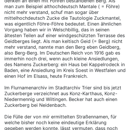
denken an einen mit Föhren bestandenen Berg. Als
man zum Beispiel althochdeutsch Mantale ( = Föhre)
nicht mehr verstand, schuf man sogar über
mittelhochdeutsch Zucke die Tautologie Zuckmantel,
was eigentlich Föhre-Föhre bedeutet. Einen ähnlichen
Vorgang haben wir in Welschbillig, das in seinen
ältesten Teilen auf einer windgeschützten Terrasse des
Geidberges liegt. Als man keltisch Geid (= Berg) nicht
mehr verstand, nannte man den Berg eben Geidberg,
also Berg-Berg. Im Deutschen Reich von 1916 gab es
immerhin noch drei, wenn auch kleine Ansiedlungen,
des Namens Zuckerberg: ein Haus bei Kappelrodeck in
Baden, eine Ansiedlung im Kreis Soest in Westfalen und
einen Hof im Elsass, heute Frankreich.
Im Flurnamenarchiv im Stadtarchiv Trier sind bis jetzt
Zuckerberge verzeichnet aus Konz-Karthaus, Konz-
Niedermennig und Wiltingen. Becker hat auch einen
Zuckerberg bei Neidenbach.
Die Fülle der von mir ermittelten Straßennamen, für
welche bisher noch keine eindeutige Erklärung
gegeben werden konnte, lässt vermuten, dass noch