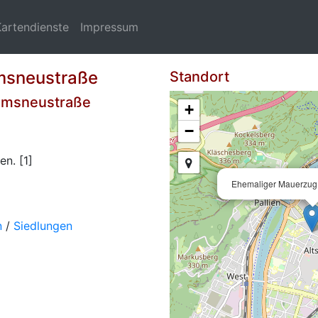
Kartendienste
Impressum
msneustraße
Standort
ramsneustraße
+
−
n. [1]
Ehemaliger Mauerzug
n
/
Siedlungen