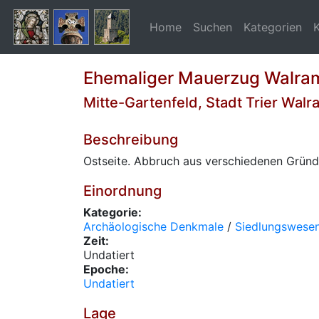
Home
Suchen
Kategorien
Ehemaliger Mauerzug Walra
Mitte-Gartenfeld, Stadt Trier Wal
Beschreibung
Ostseite. Abbruch aus verschiedenen Gründe
Einordnung
Kategorie:
Archäologische Denkmale
/
Siedlungswese
Zeit:
Undatiert
Epoche:
Undatiert
Lage