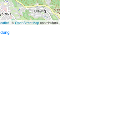
eaflet
| ©
OpenStreetMap
contributors
ndung