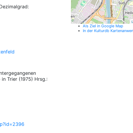
Dezimalgrad:
L
Als Ziel in Google Map
In der Kulturdb Kartenanwe
tenfeld
 untergegangenen
n Trier (1975) Hrsg.:
php?id=2396