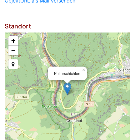
ObjektURL als Mail versenden
Standort
+
−
×
Kulturschichten