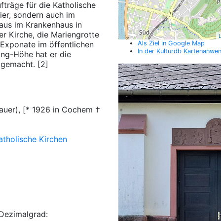
fträge für die Katholische
ier, sondern auch im
laus im Krankenhaus in
er Kirche, die Mariengrotte
L
Exponate im öffentlichen
Als Ziel in Google Map
In der Kulturdb Kartenanwe
ing-Höhe hat er die
 gemacht. [2]
auer), [* 1926 in Cochem †
atholische Kirchen
Dezimalgrad: