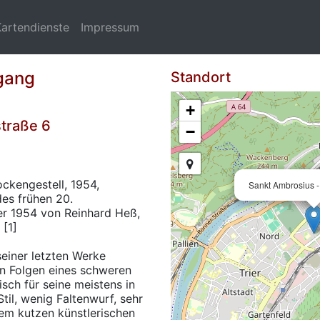
Kartendienste
Impressum
gang
Standort
+
straße 6
−
ckengestell, 1954,
Sankt Ambrosius -
des frühen 20.
er 1954 von Reinhard Heß,
 [1]
 seiner letzten Werke
n Folgen eines schweren
isch für seine meistens in
til, wenig Faltenwurf, sehr
inem kutzen künstlerischen