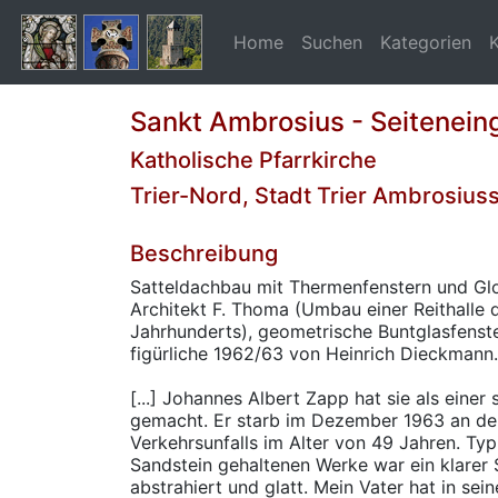
Home
Suchen
Kategorien
Sankt Ambrosius - Seitenein
Katholische Pfarrkirche
Trier-Nord, Stadt Trier Ambrosius
Beschreibung
Satteldachbau mit Thermenfenstern und Glo
Architekt F. Thoma (Umbau einer Reithalle 
Jahrhunderts), geometrische Buntglasfenst
figürliche 1962/63 von Heinrich Dieckmann.
[...] Johannes Albert Zapp hat sie als einer
gemacht. Er starb im Dezember 1963 an de
Verkehrsunfalls im Alter von 49 Jahren. Typ
Sandstein gehaltenen Werke war ein klarer S
abstrahiert und glatt. Mein Vater hat in se