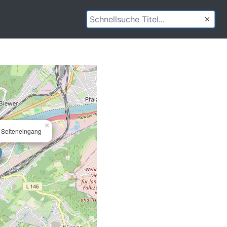
×
 Seiteneingang