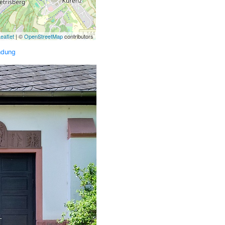
eaflet
| ©
OpenStreetMap
contributors
ndung