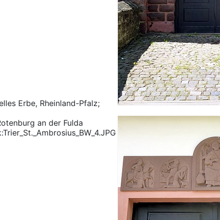
elles Erbe, Rheinland-Pfalz;
Rotenburg an der Fulda
k:Trier_St._Ambrosius_BW_4.JPG