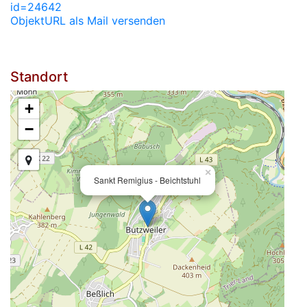
id=24642
ObjektURL als Mail versenden
Standort
+
−
×
Sankt Remigius - Beichtstuhl