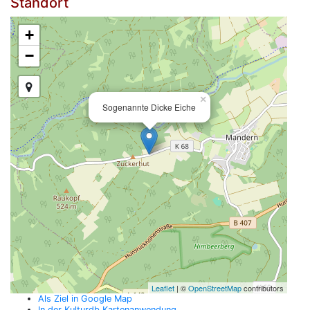
Standort
+
−
×
Sogenannte Dicke Eiche
Leaflet
| ©
OpenStreetMap
contributors
Als Ziel in Google Map
In der Kulturdb Kartenanwendung