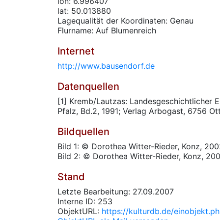
lon: 6.996407
lat: 50.013880
Lagequalität der Koordinaten: Genau
Flurname: Auf Blumenreich
Internet
http://www.bausendorf.de
Datenquellen
[1] Kremb/Lautzas: Landesgeschichtlicher E
Pfalz, Bd.2, 1991; Verlag Arbogast, 6756 O
Bildquellen
Bild 1: © Dorothea Witter-Rieder, Konz, 20
Bild 2: © Dorothea Witter-Rieder, Konz, 20
Stand
Letzte Bearbeitung: 27.09.2007
Interne ID: 253
ObjektURL:
https://kulturdb.de/einobjekt.