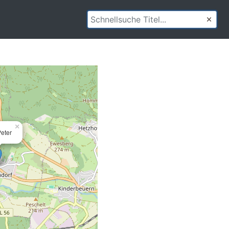
×
Peter