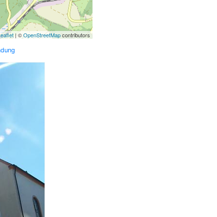
eaflet
| ©
OpenStreetMap
contributors
ndung