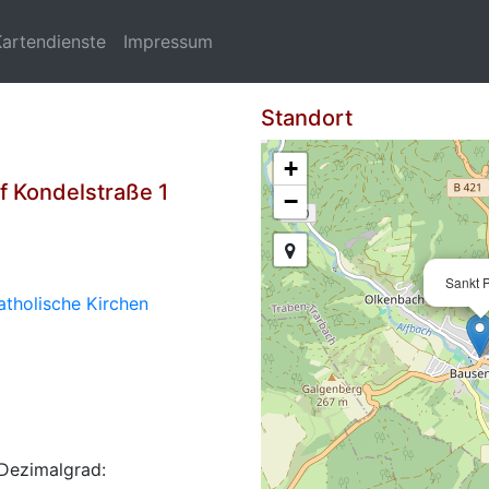
Kartendienste
Impressum
Standort
+
 Kondelstraße 1
−
Sankt 
atholische Kirchen
Dezimalgrad: