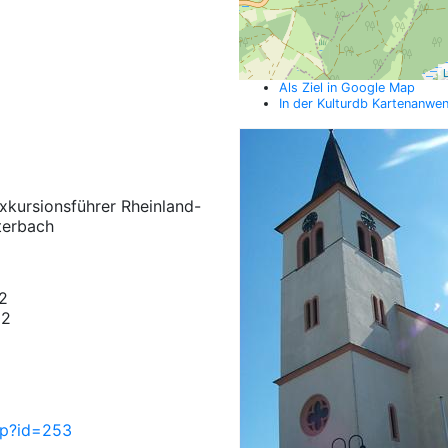
L
Als Ziel in Google Map
In der Kulturdb Kartenanwe
xkursionsführer Rheinland-
tterbach
02
02
php?id=253