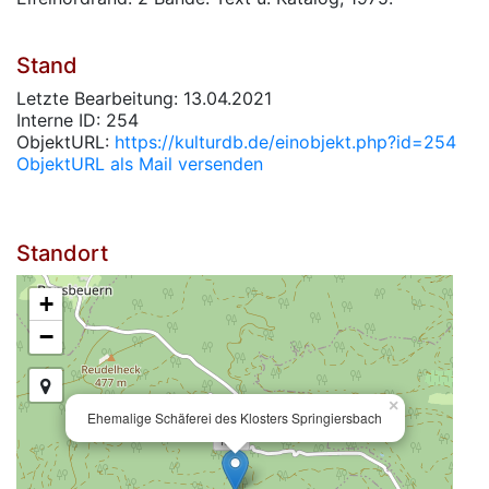
Stand
Letzte Bearbeitung: 13.04.2021
Interne ID: 254
ObjektURL:
https://kulturdb.de/einobjekt.php?id=254
ObjektURL als Mail versenden
Standort
+
−
×
Ehemalige Schäferei des Klosters Springiersbach