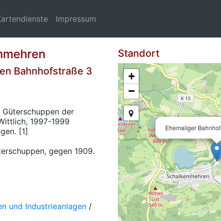
Kartendienste
Impressum
enmehren
Standort
en Bahnhofstraße 3
+
−
 Güterschuppen der
ittlich, 1997-1999
Ehemaliger Bahnho
en. [1]
erschuppen, gegen 1909.
n und Industrieanlagen
/