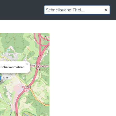
×
f Schalkenmehren