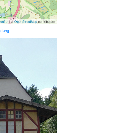
eaflet
| ©
OpenStreetMap
contributors
ndung