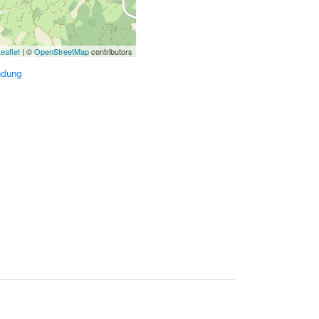
eaflet
| ©
OpenStreetMap
contributors
ndung