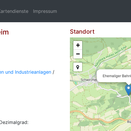
Kartendienste
Impressum
eim
Standort
+
−
n und Industrieanlagen
/
Ehemaliger Bahn
Dezimalgrad: