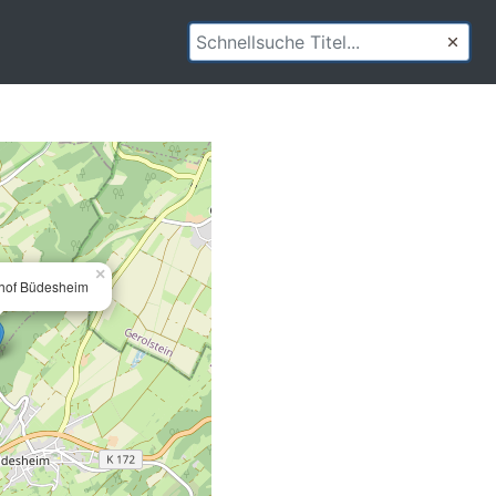
×
hof Büdesheim