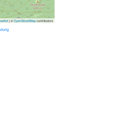
eaflet
| ©
OpenStreetMap
contributors
ndung