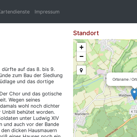
Kartendienste
Impressum
Standort
+
−
dürfte auf das 8. bis 9.
Gründe zum Bau der Siedlung
Ortsname / Or
Südlage und das dortige
 Der Chor und das gotische
it. Wegen seines
damals wohl noch dichter
r Unbill behütet worden.
oldaten unter Ludwig XIV
n und auch vor der Bande
n den dicken Hausmauern
riß eines Hauses noch ein