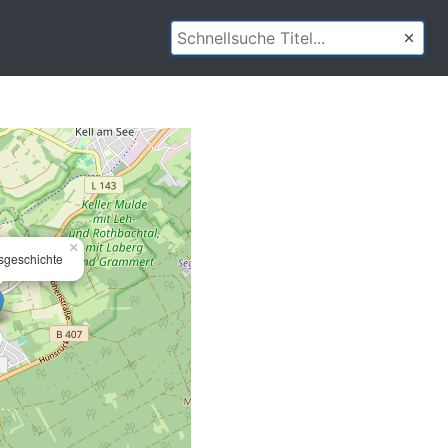
×
tsgeschichte