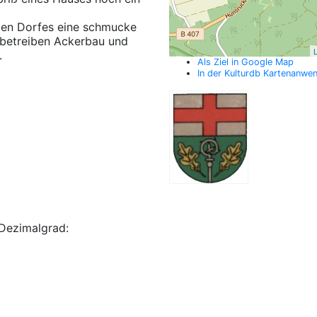
lten Dorfes eine schmucke
betreiben Ackerbau und
L
.
Als Ziel in Google Map
In der Kulturdb Kartenanwe
Dezimalgrad: