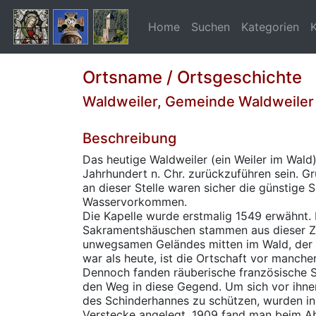
Home
Suchen
Kategorien
Ortsname / Ortsgeschichte
Waldweiler, Gemeinde Waldweiler
Beschreibung
Das heutige Waldweiler (ein Weiler im Wald) 
Jahrhundert n. Chr. zurückzuführen sein. 
an dieser Stelle waren sicher die günstige 
Wasservorkommen.
Die Kapelle wurde erstmalig 1549 erwähnt.
Sakramentshäuschen stammen aus dieser Ze
unwegsamen Geländes mitten im Wald, der 
war als heute, ist die Ortschaft vor manche
Dennoch fanden räuberische französische S
den Weg in diese Gegend. Um sich vor ihne
des Schinderhannes zu schützen, wurden i
Verstecke angelegt. 1909 fand man beim Ab