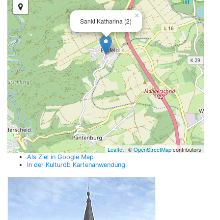
×
Sankt Katharina (2)
Leaflet
| ©
OpenStreetMap
contributors
Als Ziel in Google Map
In der Kulturdb Kartenanwendung