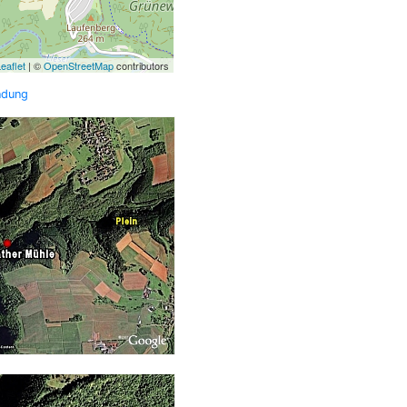
eaflet
| ©
OpenStreetMap
contributors
ndung