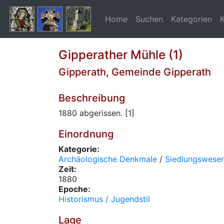
Home
Suchen
Kategorien
Gipperather Mühle (1)
Gipperath, Gemeinde Gipperath
Beschreibung
1880 abgerissen. [1]
Einordnung
Kategorie:
Archäologische Denkmale
/
Siedlungswese
Zeit:
1880
Epoche:
Historismus / Jugendstil
Lage