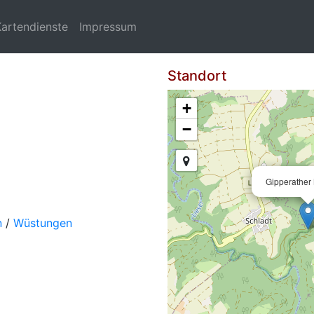
Kartendienste
Impressum
Standort
+
−
Gipperather 
n
/
Wüstungen