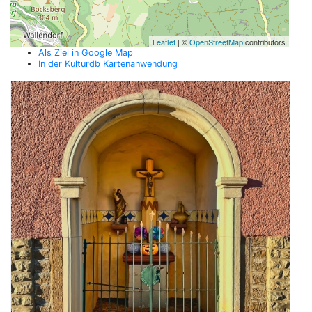
Leaflet
| ©
OpenStreetMap
contributors
Als Ziel in Google Map
In der Kulturdb Kartenanwendung