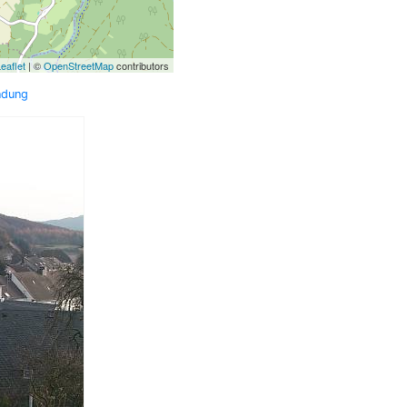
eaflet
| ©
OpenStreetMap
contributors
ndung