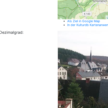
L
Als Ziel in Google Map
In der Kulturdb Kartenanwe
Dezimalgrad: