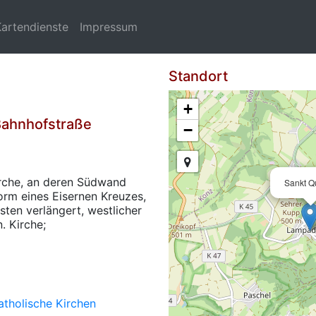
Kartendienste
Impressum
Standort
+
ahnhofstraße
−
irche, an deren Südwand
Sankt Qu
Form eines Eisernen Kreuzes,
sten verlängert, westlicher
. Kirche;
atholische Kirchen