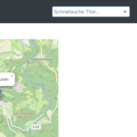
×
intin