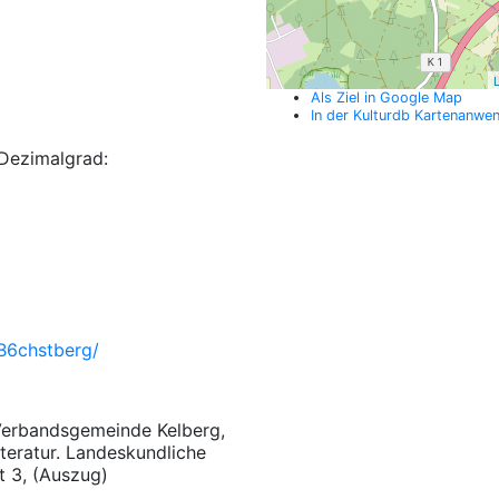
L
Als Ziel in Google Map
In der Kulturdb Kartenanwe
Dezimalgrad:
B6chstberg/
 Verbandsgemeinde Kelberg,
teratur. Landeskundliche
t 3, (Auszug)