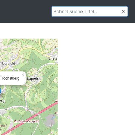
×
e Höchstberg