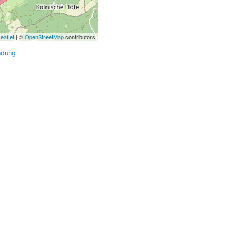
eaflet
| ©
OpenStreetMap
contributors
ndung