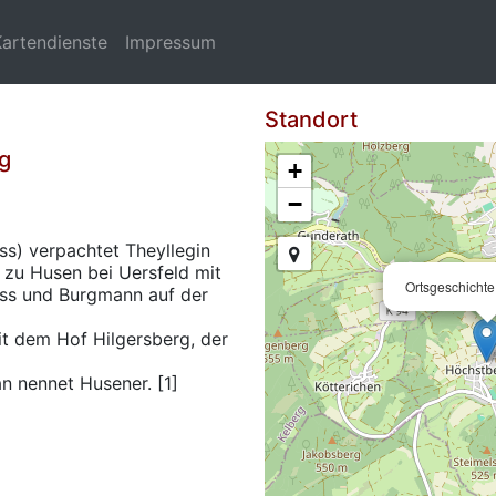
Kartendienste
Impressum
Standort
g
+
−
s) verpachtet Theyllegin
 zu Husen bei Uersfeld mit
Ortsgeschicht
ss und Burgmann auf der
it dem Hof Hilgersberg, der
n nennet Husener. [1]