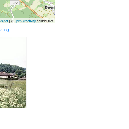
eaflet
| ©
OpenStreetMap
contributors
ndung