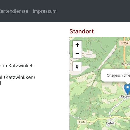
Kartendienste
Impressum
Standort
+
−
z in Katzwinkel.
Ortsgeschicht
l (Katzwinkken)
]