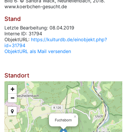
Bild 6: © Sandra Wack, Neuheilenbach, 2018.
www.koerbchen-gesucht.de
Stand
Letzte Bearbeitung: 08.04.2019
Interne ID: 31794
ObjektURL:
https://kulturdb.de/einobjekt.php?
id=31794
ObjektURL als Mail versenden
Standort
+
−
×
Fuchsborn