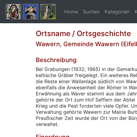
Home
Suchen
Kategorien
Ortsname / Ortsgeschichte
Wawern, Gemeinde Wawern (Eifelk
Beschreibung
Bei Grabungen (1932; 1965) in der Gemark
keltische Gräber freigelegt. Ein weiteres Rel
die Reste einer Wallanlage südlich von Wa
ebenfalls die Anwesenheit der Römer in Waw
Erwähnung als Waver stammt aus dem Jahr 1
gehörte der Ort zum Hof Seffern der Abtei 
Krieg und die Pest forderten viele Opfer. U
Verwaltung gehörte Wawern zur Mairie Burb
Preußischer Zeit wurde der Ort von der Bü
verwaltet.