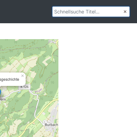
×
tsgeschichte