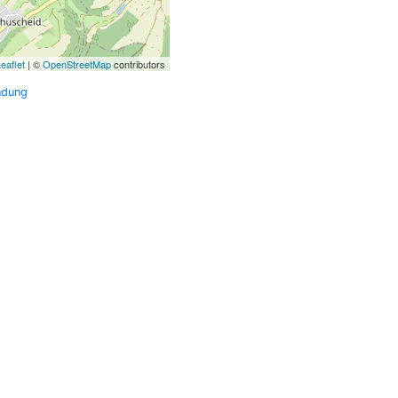
eaflet
| ©
OpenStreetMap
contributors
ndung