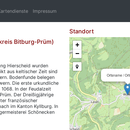
Kartendienste
Impressum
Standort
reis Bitburg-Prüm)
+
−
ung Hierscheid wurden
ikt aus keltischer Zeit sind
Ortsname / Or
wern. Bodenfunde belegen
ern. Die erste urkundliche
068. In der Feudalzeit
Prüm. Der Dreißigjährige
nter französischer
ach im Kanton Kyllburg. In
rgermeisterei Schönecken