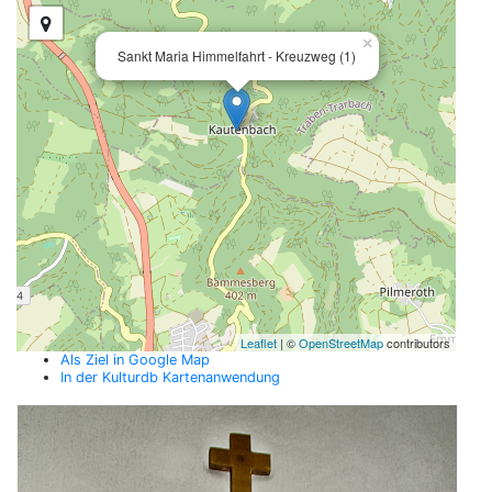
×
Sankt Maria Himmelfahrt - Kreuzweg (1)
Leaflet
| ©
OpenStreetMap
contributors
Als Ziel in Google Map
In der Kulturdb Kartenanwendung