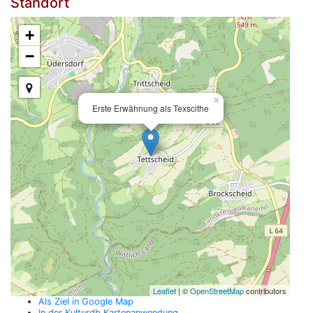
Standort
+
−
×
Erste Erwähnung als Texscithe
Leaflet
| ©
OpenStreetMap
contributors
Als Ziel in Google Map
In der Kulturdb Kartenanwendung