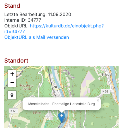
Stand
Letzte Bearbeitung: 11.09.2020
Interne ID: 34777
ObjektURL:
https://kulturdb.de/einobjekt.php?
id=34777
ObjektURL als Mail versenden
Standort
+
−
×
Moseltalbahn - Ehemalige Haltestelle Burg