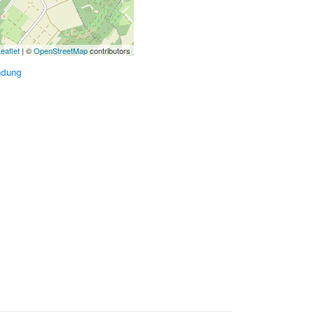
eaflet
| ©
OpenStreetMap
contributors
ndung