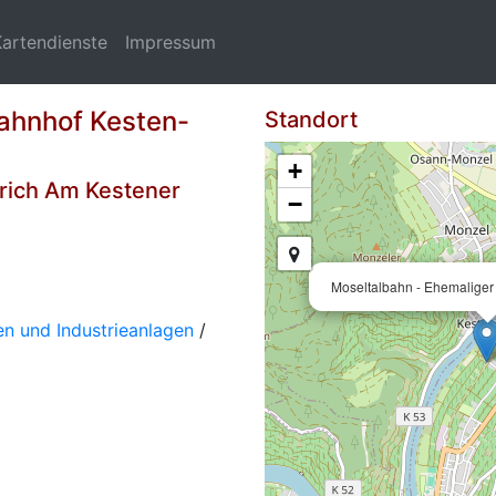
Kartendienste
Impressum
ahnhof Kesten-
Standort
+
rich Am Kestener
−
Moseltalbahn - Ehemalige
n und Industrieanlagen
/