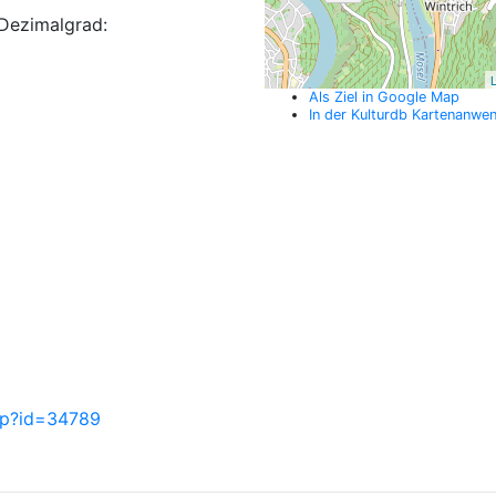
Dezimalgrad:
L
Als Ziel in Google Map
In der Kulturdb Kartenanwe
php?id=34789