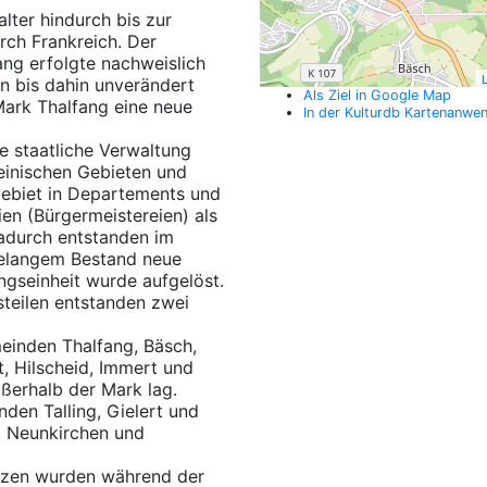
lter hindurch bis zur
rch Frankreich. Der
ng erfolgte nachweislich
L
n bis dahin unverändert
Als Ziel in Google Map
Mark Thalfang eine neue
In der Kulturdb Kartenanwe
e staatliche Verwaltung
heinischen Gebieten und
Gebiet in Departements und
en (Bürgermeistereien) als
Dadurch entstanden im
telangem Bestand neue
ngseinheit wurde aufgelöst.
steilen entstanden zwei
einden Thalfang, Bäsch,
, Hilscheid, Immert und
ßerhalb der Mark lag.
den Talling, Gielert und
, Neunkirchen und
enzen wurden während der