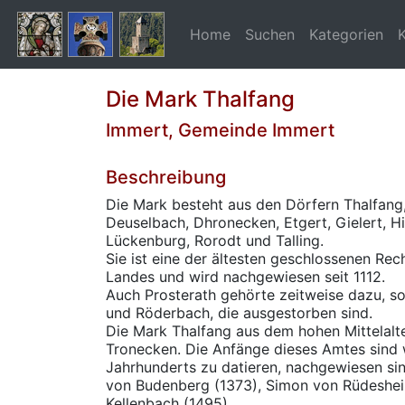
Home
Suchen
Kategorien
Die Mark Thalfang
Immert, Gemeinde Immert
Beschreibung
Die Mark besteht aus den Dörfern Thalfang,
Deuselbach, Dhronecken, Etgert, Gielert, Hi
Lückenburg, Rorodt und Talling.
Sie ist eine der ältesten geschlossenen Rech
Landes und wird nachgewiesen seit 1112.
Auch Prosterath gehörte zeitweise dazu, s
und Röderbach, die ausgestorben sind.
Die Mark Thalfang aus dem hohen Mittelalt
Tronecken. Die Anfänge dieses Amtes sind 
Jahrhunderts zu datieren, nachgewiesen si
von Budenberg (1373), Simon von Rüdeshei
Kellenbach (1495).