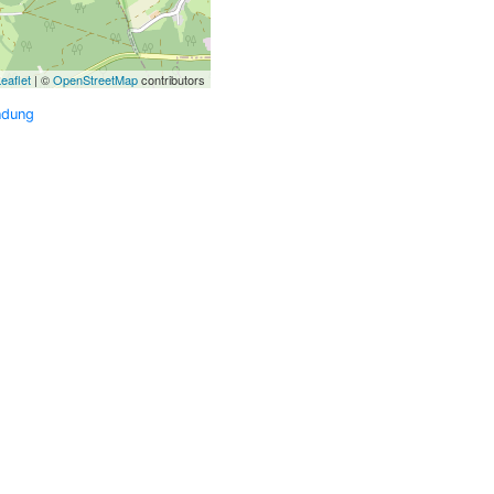
eaflet
| ©
OpenStreetMap
contributors
ndung