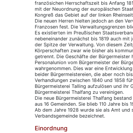
französichen Herrschaftszeit bis Anfang 1
mit der Neuordnung der europäischen Staa
Kongreß das Gebiet auf der linken Rheinsei
Die neuen Herren hielten jedoch an den Ve
Franzosen fest. Die Verwaltungsgrenzen bl
Es existierten im Preußischen Staatsverban
nebeneinander zunächst bis 1819 auch mit 
der Spitze der Verwaltung. Von diesem Zeit
Körperschaften zwar wie bisher als kommu
getrennt. Die Geschäfte der Bürgermeister
Personalunion vom Bürgermeister der Bürge
wahrgenommen. Dies war eine Entwicklung
beider Bürgermeistereien, die aber noch bis
Verhandlungen zwischen 1840 und 1858 füh
Bürgermeisterei Talling aufzulösen und ihr G
Bürgermeisterei Thalfang zu vereinigen.
Die neue Bürgermeisterei Thalfang bestand
aus 16 Gemeinden. Sie blieb 110 Jahre bis 1
Ab dem Jahre 1928 wurde sie als Amt und s
Verbandsgemeinde bezeichnet.
Einordnung