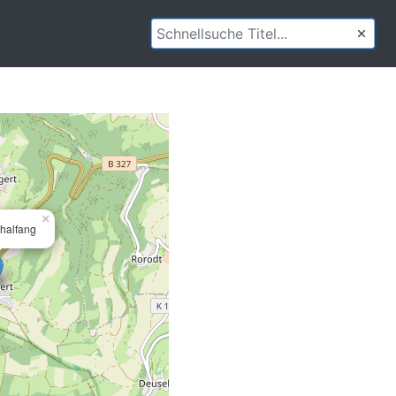
×
halfang