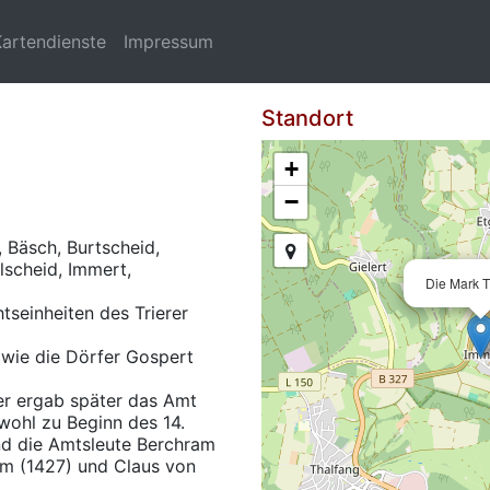
Kartendienste
Impressum
Standort
+
−
 Bäsch, Burtscheid,
lscheid, Immert,
Die Mark T
tseinheiten des Trierer
owie die Dörfer Gospert
er ergab später das Amt
wohl zu Beginn des 14.
nd die Amtsleute Berchram
m (1427) und Claus von