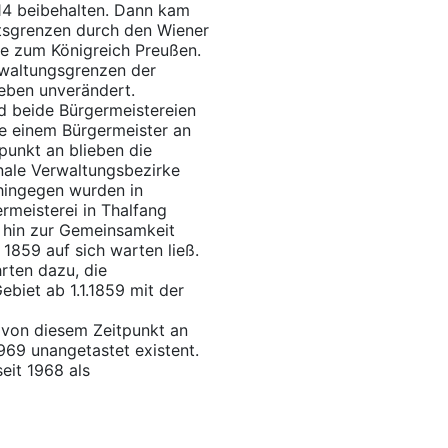
814 beibehalten. Dann kam
tsgrenzen durch den Wiener
te zum Königreich Preußen.
rwaltungsgrenzen der
ieben unverändert.
d beide Bürgermeistereien
je einem Bürgermeister an
punkt an blieben die
nale Verwaltungsbezirke
 hingegen wurden in
rmeisterei in Thalfang
 hin zur Gemeinsamkeit
 1859 auf sich warten ließ.
rten dazu, die
ebiet ab 1.1.1859 mit der
 von diesem Zeitpunkt an
969 unangetastet existent.
eit 1968 als