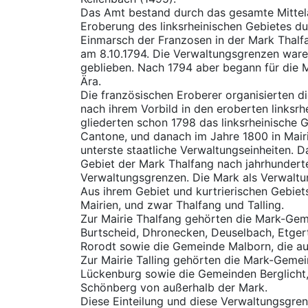
Das Amt bestand durch das gesamte Mittela
Eroberung des linksrheinischen Gebietes du
Einmarsch der Franzosen in der Mark Thalfa
am 8.10.1794. Die Verwaltungsgrenzen ware
geblieben. Nach 1794 aber begann für die 
Ära.
Die französischen Eroberer organisierten di
nach ihrem Vorbild in den eroberten linksr
gliederten schon 1798 das linksrheinische 
Cantone, und danach im Jahre 1800 in Mairi
unterste staatliche Verwaltungseinheiten. 
Gebiet der Mark Thalfang nach jahrhunder
Verwaltungsgrenzen. Die Mark als Verwaltu
Aus ihrem Gebiet und kurtrierischen Gebiet
Mairien, und zwar Thalfang und Talling.
Zur Mairie Thalfang gehörten die Mark-Gem
Burtscheid, Dhronecken, Deuselbach, Etgert
Rorodt sowie die Gemeinde Malborn, die au
Zur Mairie Talling gehörten die Mark-Gemein
Lückenburg sowie die Gemeinden Berglicht
Schönberg von außerhalb der Mark.
Diese Einteilung und diese Verwaltungsgr