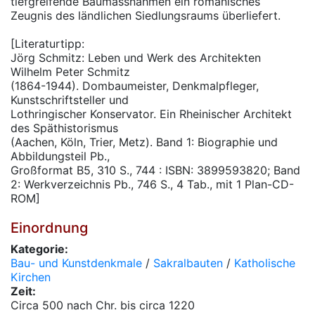
tiefgreifende Baumassnahmen ein romanisches
Zeugnis des ländlichen Siedlungsraums überliefert.
[Literaturtipp:
Jörg Schmitz: Leben und Werk des Architekten
Wilhelm Peter Schmitz
(1864-1944). Dombaumeister, Denkmalpfleger,
Kunstschriftsteller und
Lothringischer Konservator. Ein Rheinischer Architekt
des Späthistorismus
(Aachen, Köln, Trier, Metz). Band 1: Biographie und
Abbildungsteil Pb.,
Großformat B5, 310 S., 744 : ISBN: 3899593820; Band
2: Werkverzeichnis Pb., 746 S., 4 Tab., mit 1 Plan-CD-
ROM]
Einordnung
Kategorie:
Bau- und Kunstdenkmale
/
Sakralbauten
/
Katholische
Kirchen
Zeit:
Circa 500 nach Chr. bis circa 1220