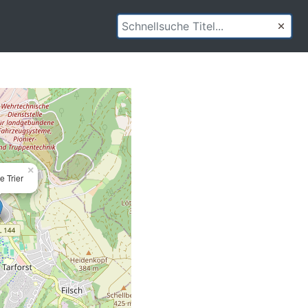
×
e Trier