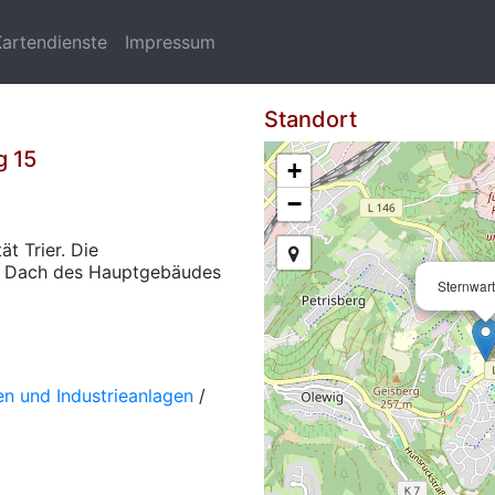
Kartendienste
Impressum
Standort
g 15
+
−
t Trier. Die
em Dach des Hauptgebäudes
Sternwart
n und Industrieanlagen
/