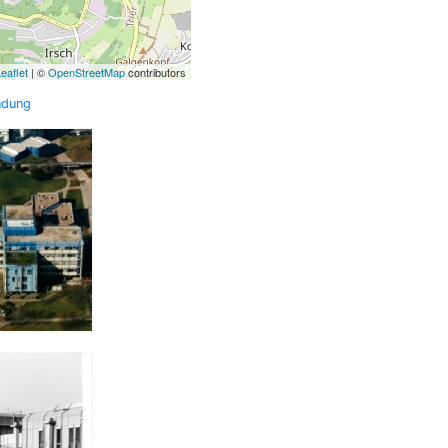
eaflet
| ©
OpenStreetMap
contributors
ndung