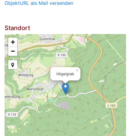
ObjektURL als Mail versenden
Standort
+
−
×
Hügelgrab