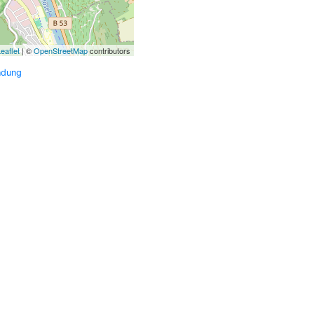
eaflet
| ©
OpenStreetMap
contributors
ndung