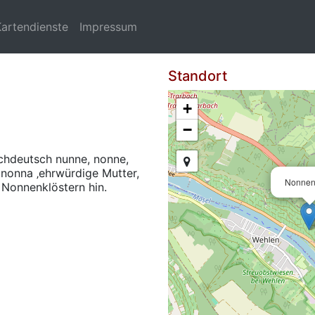
Kartendienste
Impressum
Standort
+
−
chdeutsch nunne, nonne,
. nonna ‚ehrwürdige Mutter,
Nonnen
 Nonnenklöstern hin.