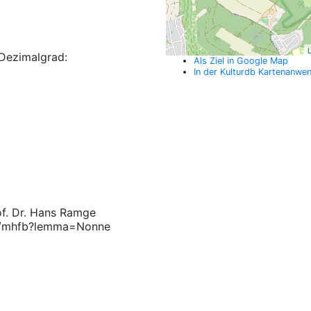
L
Dezimalgrad:
Als Ziel in Google Map
In der Kulturdb Kartenanwe
of. Dr. Hans Ramge
/sn/mhfb?lemma=Nonne