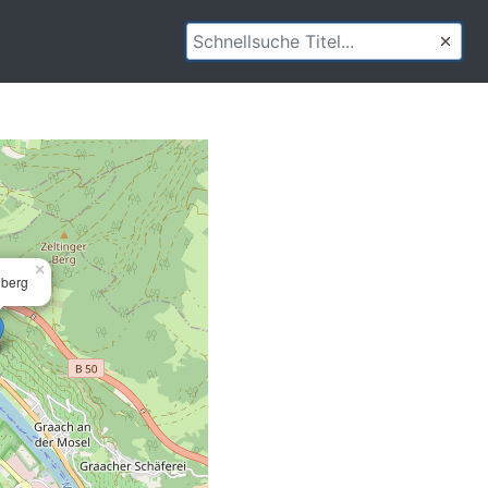
×
berg